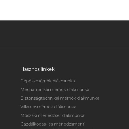
Hasznos linkek
Gépészmérnök diákmunka
Mechatronikai mérnök diákmunka
Biztonságtechnikai mérnök diákmunka
Villamosmérnök diákmunka
Műszaki menedzser diákmunka
Gazdálkodás- és menedzsment,