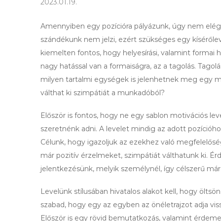
2023.01.19.
Amennyiben egy pozícióra pályázunk, úgy nem elég 
szándékunk nem jelzi, ezért szükséges egy kísérőlevele
kiemelten fontos, hogy helyesírási, valamint formai 
nagy hatással van a formaiságra, az a tagolás. Tagol
milyen tartalmi egységek is jelenhetnek meg egy mot
válthat ki szimpátiát a munkadóból?
Először is fontos, hogy ne egy sablon motivációs leve
szeretnénk adni. A levelet mindig az adott pozícióh
Célunk, hogy igazoljuk az ezekhez való megfelelősé
már pozitív érzelmeket, szimpátiát válthatunk ki. É
jelentkezésünk, melyik személynél, így célszerű má
Levelünk stílusában hivatalos alakot kell, hogy ölts
szabad, hogy egy az egyben az önéletrajzot adja viss
Először is egy rövid bemutatkozás, valamint érdemes 