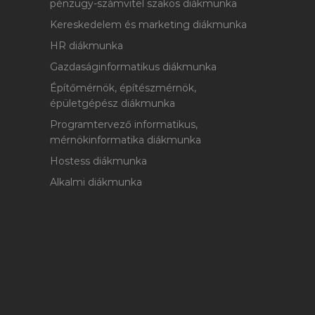
pénzügy-számvitel szakos diákmunka
Kereskedelem és marketing diákmunka
HR diákmunka
Gazdaságinformatikus diákmunka
Építőmérnök, építészmérnök,
épületgépész diákmunka
Programtervező informatikus,
mérnökinformatika diákmunka
Hostess diákmunka
Alkalmi diákmunka