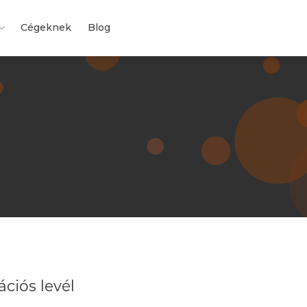
Cégeknek
Blog
ciós levél