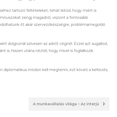
hez tartozó feltételeket, tehát leírod, hogy miért is
imnuszokat zengj magadról, viszont a fontosabb
dolhatunk itt akár szervezőkészségre, problémamegoldó
ért dolgoznál szívesen az adott cégnél. Ezzel azt sugallod,
nt is, hiszen utána néztél, hogy mivel is foglalkozik
én diplomatikus módon kell megtenni, ezt követi a keltezés,
A munkavállalás világa – Az interjú