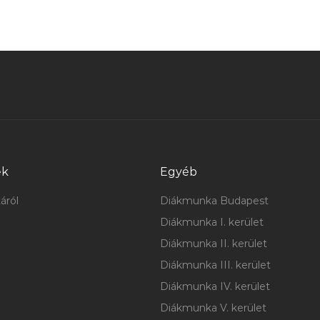
ek
Egyéb
áról
Diákmunka Budapest
Diákmunka I. kerület
Diákmunka II. kerület
Diákmunka III. kerület
Diákmunka IV. kerület
Diákmunka V. kerület