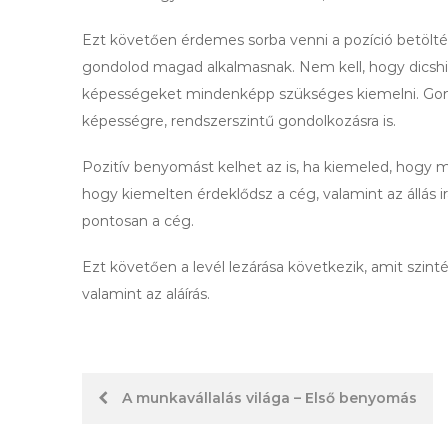
Ezt követően érdemes sorba venni a pozíció betöltésé
gondolod magad alkalmasnak. Nem kell, hogy dicsh
képességeket mindenképp szükséges kiemelni. Gon
képességre, rendszerszintű gondolkozásra is.
Pozitív benyomást kelhet az is, ha kiemeled, hogy mi
hogy kiemelten érdeklődsz a cég, valamint az állás irá
pontosan a cég.
Ezt követően a levél lezárása következik, amit szint
valamint az aláírás.
Hozzászólás
A munkavállalás világa – Első benyomás
navigáció