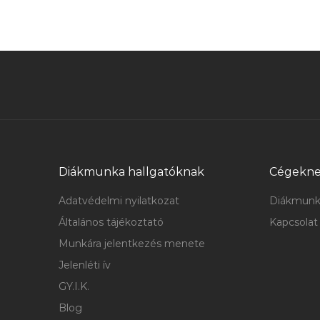
Diákmunka hallgatóknak
Cégekn
Adatvédelmi nyilatkozat
Diákmunk
Általános tájékoztató
Kapcsolat
Munkára jelentkezés menete
Jelenléti ív
GY.I.K.
Blog