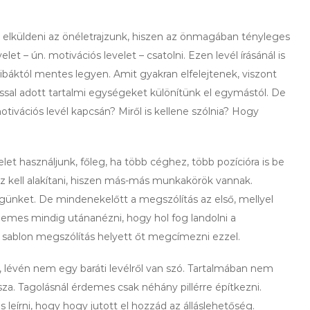
elküldeni az önéletrajzunk, hiszen az önmagában tényleges
t – ún. motivációs levelet – csatolni. Ezen levél írásánál is
hibáktól mentes legyen. Amit gyakran elfelejtenek, viszont
ással adott tartalmi egységeket különítünk el egymástól. De
ivációs levél kapcsán? Miről is kellene szólnia? Hogy
let használjunk, főleg, ha több céghez, több pozícióra is be
oz kell alakítani, hiszen más-más munkakörök vannak.
günket. De mindenekelőtt a megszólítás az első, mellyel
rdemes mindig utánanézni, hogy hol fog landolni a
r sablon megszólítás helyett őt megcímezni ezzel.
ön, lévén nem egy baráti levélről van szó. Tartalmában nem
za. Tagolásnál érdemes csak néhány pillérre építkezni.
leírni, hogy hogy jutott el hozzád az álláslehetőség.