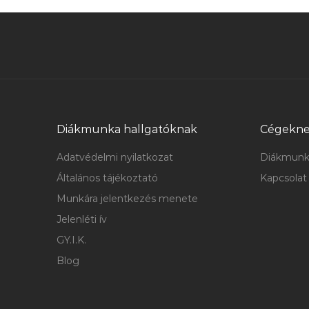
Diákmunka hallgatóknak
Cégekn
Adatvédelmi nyilatkozat
Diákmunk
Általános tájékoztató
Kapcsolat
Munkára jelentkezés menete
Jelenléti ív
GY.I.K.
Blog