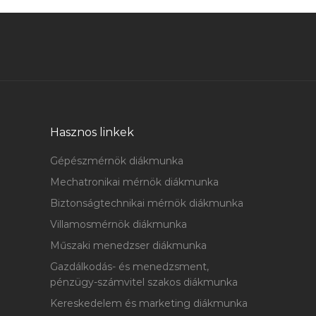
Hasznos linkek
Gépészmérnök diákmunka
Mechatronikai mérnök diákmunka
Biztonságtechnikai mérnök diákmunka
Villamosmérnök diákmunka
Műszaki menedzser diákmunka
Gazdálkodás- és menedzsment,
pénzügy-számvitel szakos diákmunka
Kereskedelem és marketing diákmunka