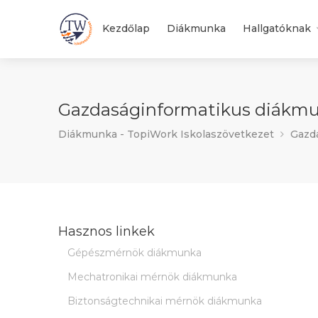
Kezdőlap
Diákmunka
Hallgatóknak
Gazdaságinformatikus diákmun
Diákmunka - TopiWork Iskolaszövetkezet
Gazda
Hasznos linkek
Gépészmérnök diákmunka
Mechatronikai mérnök diákmunka
Biztonságtechnikai mérnök diákmunka