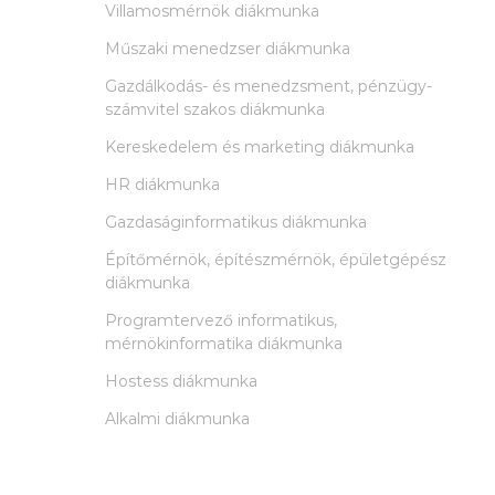
Villamosmérnök diákmunka
Műszaki menedzser diákmunka
Gazdálkodás- és menedzsment, pénzügy-
számvitel szakos diákmunka
Kereskedelem és marketing diákmunka
HR diákmunka
Gazdaságinformatikus diákmunka
Építőmérnök, építészmérnök, épületgépész
diákmunka
Programtervező informatikus,
mérnökinformatika diákmunka
Hostess diákmunka
Alkalmi diákmunka