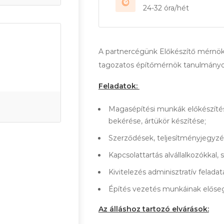
24-32 óra/hét
A partnercégünk Előkészítő mérnök 
tagozatos építőmérnök tanulmányoka
Feladatok:
Magasépítési munkák előkészítés
bekérése, ártükör készítése;
Szerződések, teljesítményjegyzé
Kapcsolattartás alvállalkozókkal, sz
Kivitelezés adminisztratív feladata
Építés vezetés munkáinak előseg
Az álláshoz tartozó elvárások: