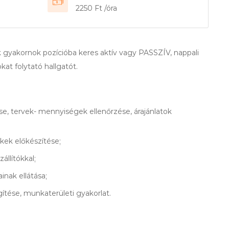
2250 Ft /óra
gyakornok pozícióba keres aktív vagy PASSZÍV, nappali
t folytató hallgatót.
e, tervek- mennyiségek ellenőrzése, árajánlatok
kek előkészítése;
állítókkal;
inak ellátása;
ítése, munkaterületi gyakorlat.