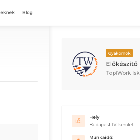
geknek
Blog
.
Gyakornok
Előkészít
TopiWork Isk
Hely:
Budapest IV. kerület
Munkaidő: