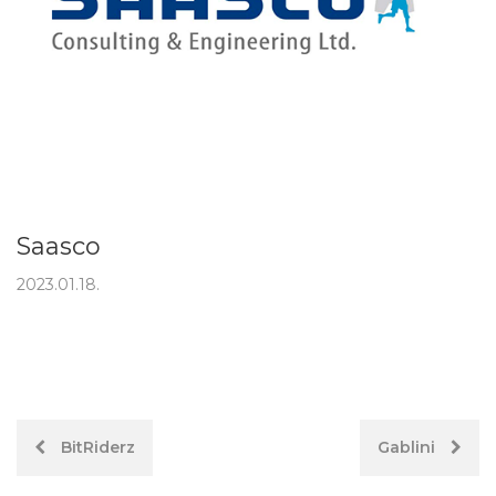
Saasco
2023.01.18.
Hozzászólás
BitRiderz
Gablini