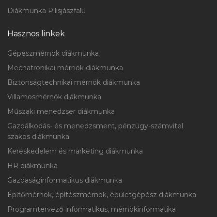
Diákmunka Pilisjászfalu
Hasznos linkek
Gépészmérnök diákmunka
Mechatronikai mérnök diákmunka
Biztonságtechnikai mérnök diákmunka
Villamosmérnök diákmunka
Műszaki menedzser diákmunka
Gazdálkodás- és menedzsment, pénzügy-számvitel
szakos diákmunka
Kereskedelem és marketing diákmunka
HR diákmunka
Gazdaságinformatikus diákmunka
Építőmérnök, építészmérnök, épületgépész diákmunka
Programtervező informatikus, mérnökinformatika