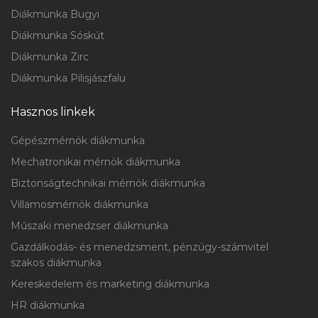
Diákmunka Bugyi
Diákmunka Sóskút
Diákmunka Zirc
Diákmunka Pilisjászfalu
Hasznos linkek
Gépészmérnök diákmunka
Mechatronikai mérnök diákmunka
Biztonságtechnikai mérnök diákmunka
Villamosmérnök diákmunka
Műszaki menedzser diákmunka
Gazdálkodás- és menedzsment, pénzügy-számvitel
szakos diákmunka
Kereskedelem és marketing diákmunka
HR diákmunka