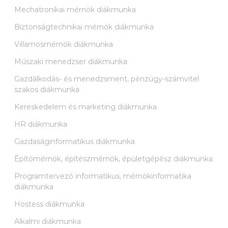
Mechatronikai mérnök diákmunka
Biztonságtechnikai mérnök diákmunka
Villamosmérnök diákmunka
Műszaki menedzser diákmunka
Gazdálkodás- és menedzsment, pénzügy-számvitel
szakos diákmunka
Kereskedelem és marketing diákmunka
HR diákmunka
Gazdaságinformatikus diákmunka
Építőmérnök, építészmérnök, épületgépész diákmunka
Programtervező informatikus, mérnökinformatika
diákmunka
Hostess diákmunka
Alkalmi diákmunka