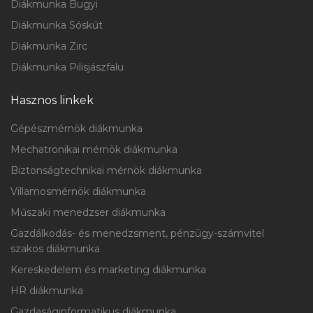
Diákmunka Bugyi
Diákmunka Sóskút
Diákmunka Zirc
Diákmunka Pilisjászfalu
Hasznos linkek
Gépészmérnök diákmunka
Mechatronikai mérnök diákmunka
Biztonságtechnikai mérnök diákmunka
Villamosmérnök diákmunka
Műszaki menedzser diákmunka
Gazdálkodás- és menedzsment, pénzügy-számvitel
szakos diákmunka
Kereskedelem és marketing diákmunka
HR diákmunka
Gazdaságinformatikus diákmunka