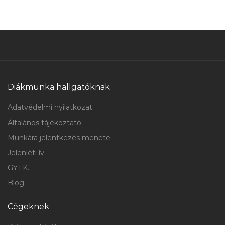
Diákmunka hallgatóknak
Adatvédelmi nyilatkozat
Általános tájékoztató
Munkára jelentkezés menete
Jelenléti ív
GY.I.K.
Blog
Cégeknek