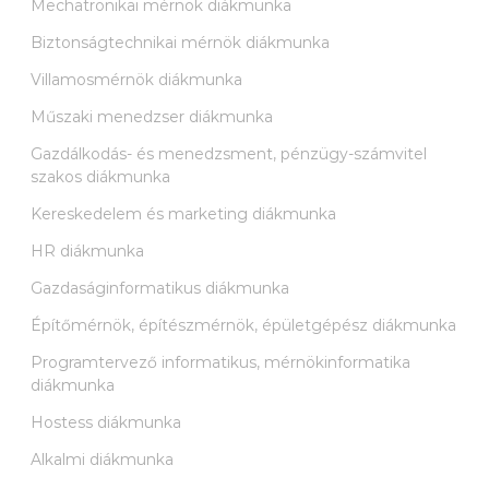
Mechatronikai mérnök diákmunka
Biztonságtechnikai mérnök diákmunka
Villamosmérnök diákmunka
Műszaki menedzser diákmunka
Gazdálkodás- és menedzsment, pénzügy-számvitel
szakos diákmunka
Kereskedelem és marketing diákmunka
HR diákmunka
Gazdaságinformatikus diákmunka
Építőmérnök, építészmérnök, épületgépész diákmunka
Programtervező informatikus, mérnökinformatika
diákmunka
Hostess diákmunka
Alkalmi diákmunka