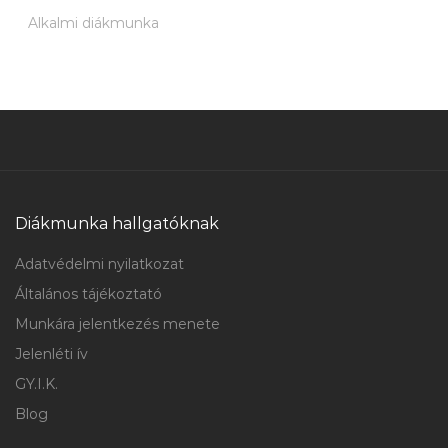
Alkalmi diákmunka
Diákmunka hallgatóknak
Adatvédelmi nyilatkozat
Általános tájékoztató
Munkára jelentkezés menete
Jelenléti ív
GY.I.K.
Blog