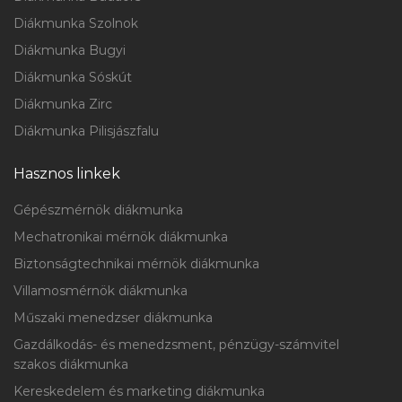
Diákmunka Szolnok
Diákmunka Bugyi
Diákmunka Sóskút
Diákmunka Zirc
Diákmunka Pilisjászfalu
Hasznos linkek
Gépészmérnök diákmunka
Mechatronikai mérnök diákmunka
Biztonságtechnikai mérnök diákmunka
Villamosmérnök diákmunka
Műszaki menedzser diákmunka
Gazdálkodás- és menedzsment, pénzügy-számvitel
szakos diákmunka
Kereskedelem és marketing diákmunka