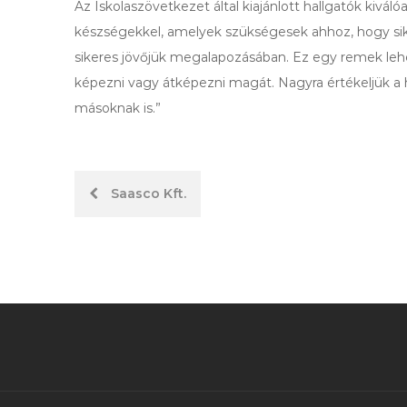
Az Iskolaszövetkezet által kiajánlott hallgatók kivá
készségekkel, amelyek szükségesek ahhoz, hogy sike
sikeres jövőjük megalapozásában. Ez egy remek lehe
képezni vagy átképezni magát. Nagyra értékeljük a h
másoknak is.”
Hozzászólás
Saasco Kft.
navigáció