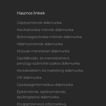
Hasznos linkek
Gépészmérnök diákmunka
Mechatronikai mérnök diákmunka
Biztonságtechnikai mérnök diákmunka
Villamosmérnök diákmunka
Műszaki menedzser diákmunka
Gazdálkodás- és menedzsment,
pénzügy-számvitel szakos diákmunka
Kereskedelem és marketing diákmunka
HR diákmunka
Gazdaságinformatikus diákmunka
Építőmérnök, építészmérnök,
épületgépész diákmunka
Programtervező informatikus,