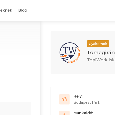
geknek
Blog
.
Gyakornok
Tömegirány
TopiWork Isk
Hely:
Budapest Park
Munkaidő: