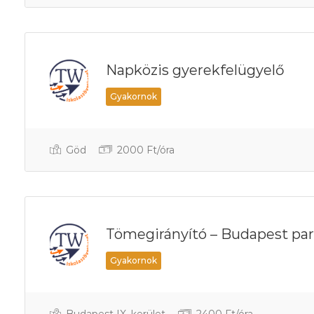
Napközis gyerekfelügyelő
Gyakornok
Göd
2000 Ft/óra
Tömegirányító – Budapest pa
Gyakornok