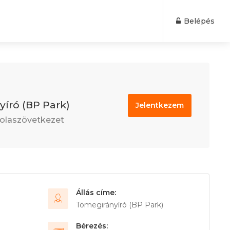
Belépés
író (BP Park)
Jelentkezem
olaszövetkezet
Állás címe:
Tömegirányíró (BP Park)
Bérezés: