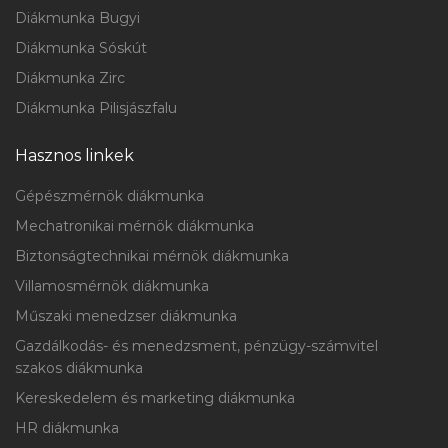
Diákmunka Bugyi
Diákmunka Sóskút
Diákmunka Zirc
Diákmunka Pilisjászfalu
Hasznos linkek
Gépészmérnök diákmunka
Mechatronikai mérnök diákmunka
Biztonságtechnikai mérnök diákmunka
Villamosmérnök diákmunka
Műszaki menedzser diákmunka
Gazdálkodás- és menedzsment, pénzügy-számvitel
szakos diákmunka
Kereskedelem és marketing diákmunka
HR diákmunka