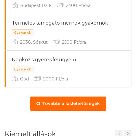
Budapest Park
2400 Ft/óra
Termelés támogató mérnök gyakornok
2038, Sóskút
2500 Ft/óra
Napközis gyerekfelügyelő
Göd
2000 Ft/óra
Gyakornok
További álláslehetőségek
Kiemelt állások