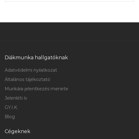
Diákmunka hallgatóknak
Adatvédelmi nyilatkozat
Általános tájékoztató
Munkára jelentkezés menete
Jelenléti ív
GY.I.K.
Blog
Cégeknek