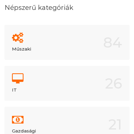
Népszerű kategóriák
84
Műszaki
26
IT
21
Gazdasági