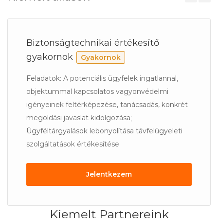
Gyakornok
Previous
Next
Biztonságtechnikai értékesítő
gyakornok
Gyakornok
Gyakornok
Feladatok: A potenciális ügyfelek ingatlannal,
objektummal kapcsolatos vagyonvédelmi
igényeinek feltérképezése, tanácsadás, konkrét
megoldási javaslat kidolgozása;
Ügyféltárgyalások lebonyolítása távfelügyeleti
szolgáltatások értékesítése
Gyakornok
Jelentkezem
Kiemelt Partnereink