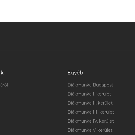
ek
Egyéb
áról
Diákmunka Budapest
Diákmunka I. kerület
Diákmunka II. kerület
Diákmunka III. kerület
Diákmunka IV. kerület
Diákmunka V. kerület