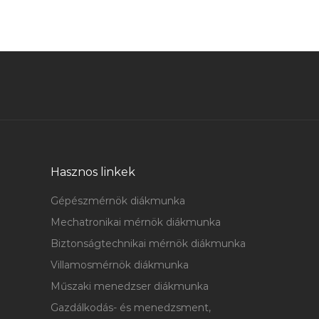
Hasznos linkek
Gépészmérnök diákmunka
Mechatronikai mérnök diákmunka
Biztonságtechnikai mérnök diákmunka
Villamosmérnök diákmunka
Műszaki menedzser diákmunka
Gazdálkodás- és menedzsment,