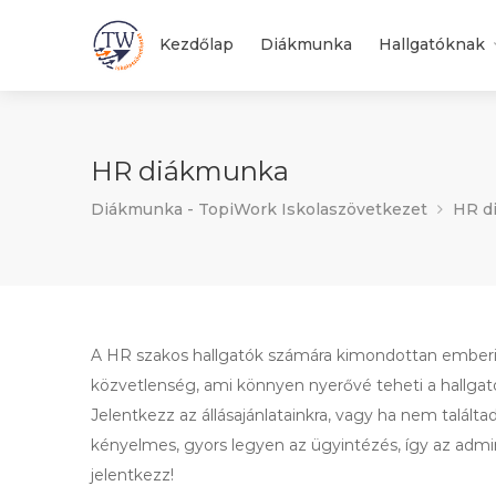
Kezdőlap
Diákmunka
Hallgatóknak
HR diákmunka
Diákmunka - TopiWork Iskolaszövetkezet
HR d
A HR szakos hallgatók számára kimondottan emberi
közvetlenség, ami könnyen nyerővé teheti a hallgatót
Jelentkezz az állásajánlatainkra, vagy ha nem talált
kényelmes, gyors legyen az ügyintézés, így az admin
jelentkezz!