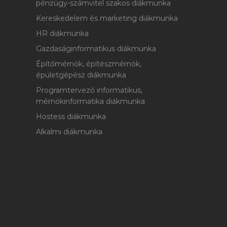
pénzügy-számvitel szakos diákmunka
Kereskedelem és marketing diákmunka
HR diákmunka
Gazdaságinformatikus diákmunka
Építőmérnök, építészmérnök,
épületgépész diákmunka
Programtervező informatikus,
mérnökinformatika diákmunka
Hostess diákmunka
Alkalmi diákmunka