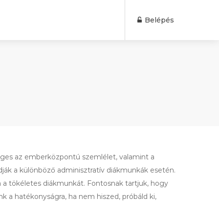
Belépés
éges az emberközpontú szemlélet, valamint a
gadják a különböző adminisztratív diákmunkák esetén.
ra a tökéletes diákmunkát. Fontosnak tartjuk, hogy
nk a hatékonyságra, ha nem hiszed, próbáld ki,