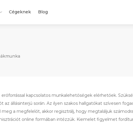
Cégeknek
Blog
iákmunka
 erőforrással kapcsolatos munkalehetőségek elérhetőek. Szüks
 az állásinterjú során. Az ilyen szakos hallgatókat szívesen fo
ad meg a megfelelőt, akkor regisztrálj, hogy megtaláljuk számod
isztrációt online formában intézzük. Kiemelet figyelmet fordítu