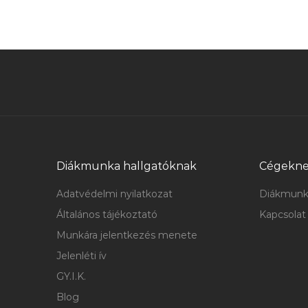
Diákmunka hallgatóknak
Cégekn
Adatvédelmi nyilatkozat
Diákmunk
Általános tájékoztató
Kapcsolat
Munkára jelentkezés menete
Jelenléti ív
GY.I.K.
Blog