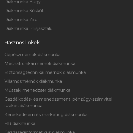
Diákmunka Bugyi
Diákmunka Sóskút
Diákmunka Zirc
Diákmunka Pilisjászfalu
Hasznos linkek
Gépészmérnök diákmunka
Mechatronikai mérnök diákmunka
Biztonságtechnikai mérnök diákmunka
Villamosmérnök diákmunka
Műszaki menedzser diákmunka
Gazdálkodás- és menedzsment, pénzügy-számvitel
szakos diákmunka
Kereskedelem és marketing diákmunka
HR diákmunka
Gazdaságinformatikus diákmunka