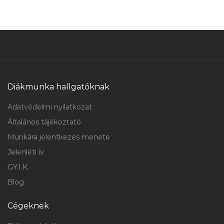
Diákmunka hallgatóknak
Adatvédelmi nyilatkozat
Általános tájékoztató
Munkára jelentkezés menete
Jelenléti ív
GY.I.K.
Blog
Cégeknek