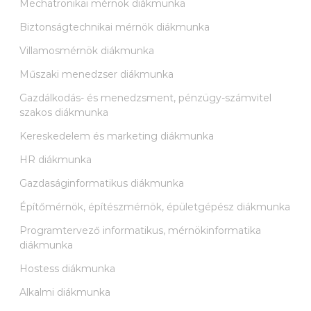
Mechatronikai mérnök diákmunka
Biztonságtechnikai mérnök diákmunka
Villamosmérnök diákmunka
Műszaki menedzser diákmunka
Gazdálkodás- és menedzsment, pénzügy-számvitel
szakos diákmunka
Kereskedelem és marketing diákmunka
HR diákmunka
Gazdaságinformatikus diákmunka
Építőmérnök, építészmérnök, épületgépész diákmunka
Programtervező informatikus, mérnökinformatika
diákmunka
Hostess diákmunka
Alkalmi diákmunka