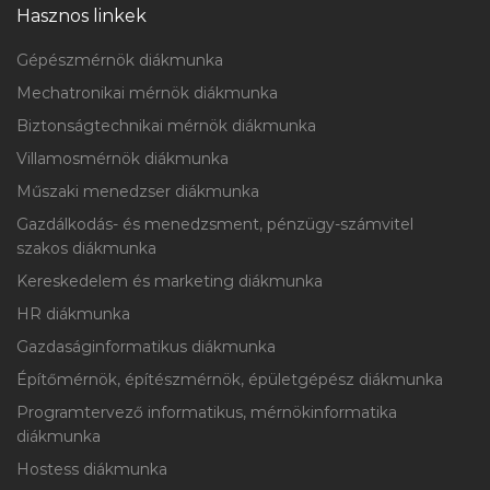
Hasznos linkek
Gépészmérnök diákmunka
Mechatronikai mérnök diákmunka
Biztonságtechnikai mérnök diákmunka
Villamosmérnök diákmunka
Műszaki menedzser diákmunka
Gazdálkodás- és menedzsment, pénzügy-számvitel
szakos diákmunka
Kereskedelem és marketing diákmunka
HR diákmunka
Gazdaságinformatikus diákmunka
Építőmérnök, építészmérnök, épületgépész diákmunka
Programtervező informatikus, mérnökinformatika
diákmunka
Hostess diákmunka