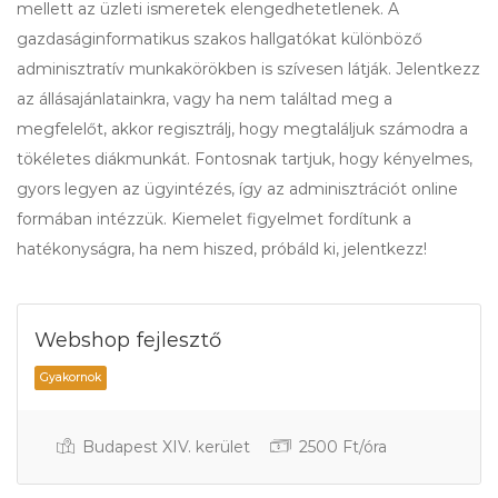
mellett az üzleti ismeretek elengedhetetlenek. A
gazdaságinformatikus szakos hallgatókat különböző
adminisztratív munkakörökben is szívesen látják. Jelentkezz
az állásajánlatainkra, vagy ha nem találtad meg a
megfelelőt, akkor regisztrálj, hogy megtaláljuk számodra a
tökéletes diákmunkát. Fontosnak tartjuk, hogy kényelmes,
gyors legyen az ügyintézés, így az adminisztrációt online
formában intézzük. Kiemelet figyelmet fordítunk a
hatékonyságra, ha nem hiszed, próbáld ki, jelentkezz!
Webshop fejlesztő
Budapest XIV. kerület
2500 Ft/óra