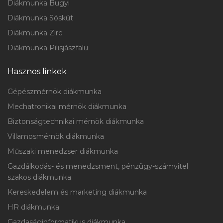
Diákmunka Bugyi
Diákmunka Sóskút
Diákmunka Zirc
Diákmunka Pilisjászfalu
Hasznos linkek
Gépészmérnök diákmunka
Mechatronikai mérnök diákmunka
Biztonságtechnikai mérnök diákmunka
Villamosmérnök diákmunka
Műszaki menedzser diákmunka
Gazdálkodás- és menedzsment, pénzügy-számvitel
szakos diákmunka
Kereskedelem és marketing diákmunka
HR diákmunka
Gazdaságinformatikus diákmunka