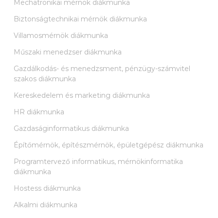
Mechatronikai mérnök diákmunka
Biztonságtechnikai mérnök diákmunka
Villamosmérnök diákmunka
Műszaki menedzser diákmunka
Gazdálkodás- és menedzsment, pénzügy-számvitel
szakos diákmunka
Kereskedelem és marketing diákmunka
HR diákmunka
Gazdaságinformatikus diákmunka
Építőmérnök, építészmérnök, épületgépész diákmunka
Programtervező informatikus, mérnökinformatika
diákmunka
Hostess diákmunka
Alkalmi diákmunka