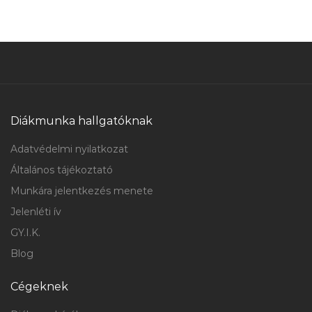
Diákmunka hallgatóknak
Adatvédelmi nyilatkozat
Általános tájékoztató
Munkára jelentkezés menete
Jelenléti ív
GY.I.K.
Blog
Cégeknek