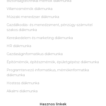
Biztonságtechnikai mérnök diákmunka
Villamosmérnök diákmunka
Műszaki menedzser diákmunka
Gazdálkodás- és menedzsment, pénzügy-számvitel
szakos diákmunka
Kereskedelem és marketing diákmunka
HR diákmunka
Gazdaságinformatikus diákmunka
Építőmérnök, építészmérnök, épületgépész diákmunka
Programtervező informatikus, mérnökinformatika
diákmunka
Hostess diákmunka
Alkalmi diákmunka
Hasznos linkek