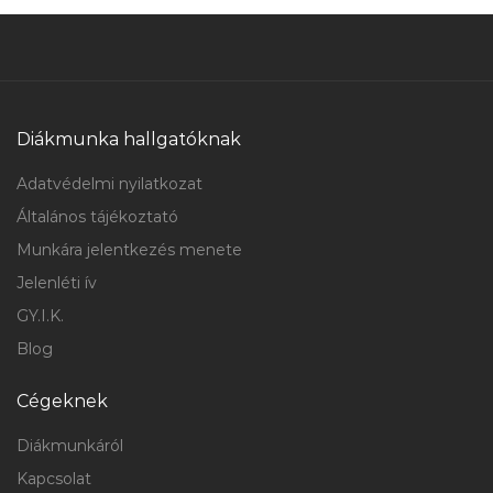
Diákmunka hallgatóknak
Adatvédelmi nyilatkozat
Általános tájékoztató
Munkára jelentkezés menete
Jelenléti ív
GY.I.K.
Blog
Cégeknek
Diákmunkáról
Kapcsolat