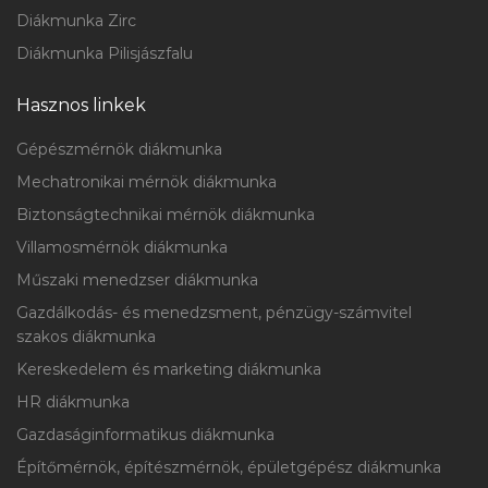
Diákmunka Zirc
Diákmunka Pilisjászfalu
Hasznos linkek
Gépészmérnök diákmunka
Mechatronikai mérnök diákmunka
Biztonságtechnikai mérnök diákmunka
Villamosmérnök diákmunka
Műszaki menedzser diákmunka
Gazdálkodás- és menedzsment, pénzügy-számvitel
szakos diákmunka
Kereskedelem és marketing diákmunka
HR diákmunka
Gazdaságinformatikus diákmunka
Építőmérnök, építészmérnök, épületgépész diákmunka