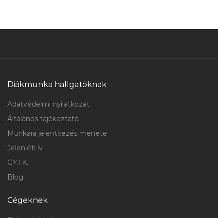
Diákmunka hallgatóknak
Adatvédelmi nyilatkozat
Általános tájékoztató
Munkára jelentkezés menete
Jelenléti ív
GY.I.K.
Blog
Cégeknek