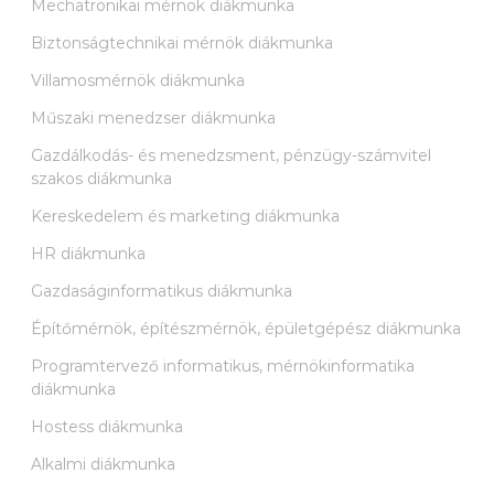
Mechatronikai mérnök diákmunka
Biztonságtechnikai mérnök diákmunka
Villamosmérnök diákmunka
Műszaki menedzser diákmunka
Gazdálkodás- és menedzsment, pénzügy-számvitel
szakos diákmunka
Kereskedelem és marketing diákmunka
HR diákmunka
Gazdaságinformatikus diákmunka
Építőmérnök, építészmérnök, épületgépész diákmunka
Programtervező informatikus, mérnökinformatika
diákmunka
Hostess diákmunka
Alkalmi diákmunka