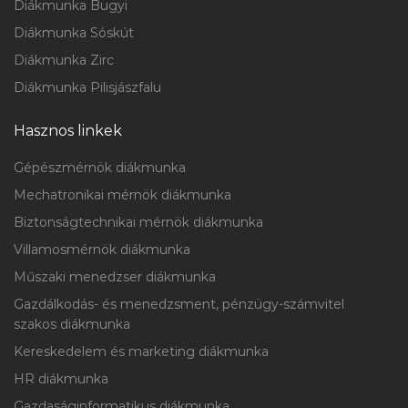
Diákmunka Bugyi
Diákmunka Sóskút
Diákmunka Zirc
Diákmunka Pilisjászfalu
Hasznos linkek
Gépészmérnök diákmunka
Mechatronikai mérnök diákmunka
Biztonságtechnikai mérnök diákmunka
Villamosmérnök diákmunka
Műszaki menedzser diákmunka
Gazdálkodás- és menedzsment, pénzügy-számvitel
szakos diákmunka
Kereskedelem és marketing diákmunka
HR diákmunka
Gazdaságinformatikus diákmunka