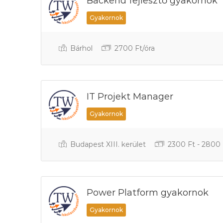
Backend fejlesztő gyakornok
Gyakornok
Bárhol
2700 Ft/óra
IT Projekt Manager
Gyakornok
Budapest XIII. kerület
2300 Ft - 2800 
Power Platform gyakornok
Gyakornok