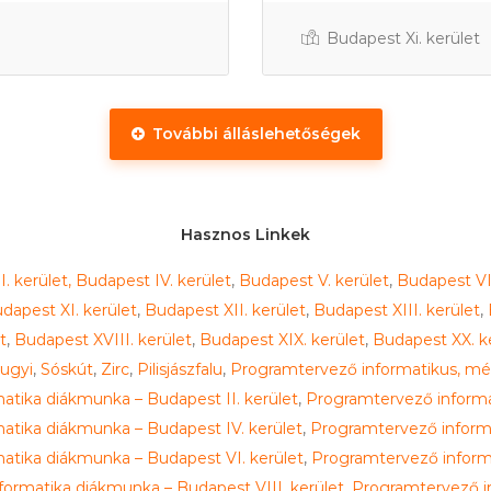
Budapest Xi. kerület
További álláslehetőségek
Hasznos Linkek
. kerület,
Budapest IV. kerület
,
Budapest V. kerület
,
Budapest VI.
dapest XI. kerület
,
Budapest XII. kerület
,
Budapest XIII. kerület
,
t
,
Budapest XVIII. kerület
,
Budapest XIX. kerület
,
Budapest XX. k
ugyi
,
Sóskút
,
Zirc
,
Pilisjászfalu
,
Programtervező informatikus, mé
tika diákmunka – Budapest II. kerület
,
Programtervező informa
atika diákmunka – Budapest IV. kerület
,
Programtervező inform
atika diákmunka – Budapest VI. kerület
,
Programtervező inform
ormatika diákmunka – Budapest VIII. kerület
,
Programtervező i