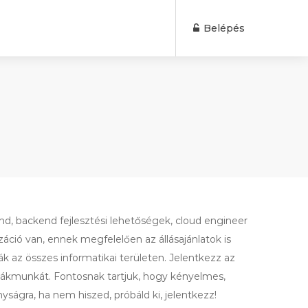
Belépés
d, backend fejlesztési lehetőségek, cloud engineer
izáció van, ennek megfelelően az állásajánlatok is
ák az összes informatikai területen. Jelentkezz az
 diákmunkát. Fontosnak tartjuk, hogy kényelmes,
ságra, ha nem hiszed, próbáld ki, jelentkezz!