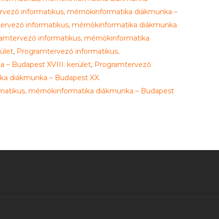
vező informatikus, mérnökinformatika diákmunka –
ervező informatikus, mérnökinformatika diákmunka
amtervező informatikus, mérnökinformatika
ület
,
Programtervező informatikus,
 – Budapest XVIII. kerület
,
Programtervező
ika diákmunka – Budapest XX.
matikus, mérnökinformatika diákmunka – Budapest