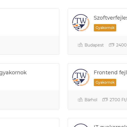
Szoftverfejl
Gyakornok
Budapest
2400 
 gyakornok
Frontend fej
Gyakornok
Bárhol
2700 Ft/