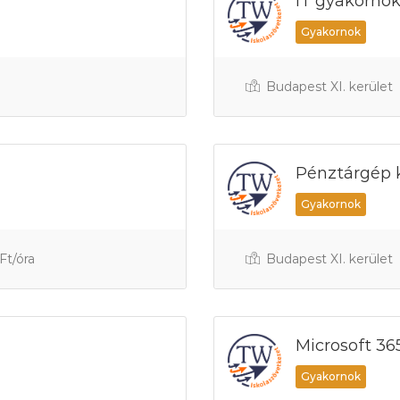
IT gyakorno
Gyakornok
Budapest XI. kerület
Pénztárgép 
Gyakornok
Ft/óra
Budapest XI. kerület
Microsoft 3
Gyakornok