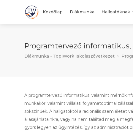
Kezdőlap
Diákmunka
Hallgatóknak
Programtervező informatikus
Diákmunka - TopiWork Iskolaszövetkezet
Prog
A programtervező informatikus, valamint mérnökinfo
munkakör, valamint vállalati folyamatoptimalizálással
sokszínűek. A hallgatóktól a racionális szemléletet v
állásajánlatainkra, vagy ha nem találtad meg a megf
gyors legyen az ügyintézés, így az adminisztrációt o