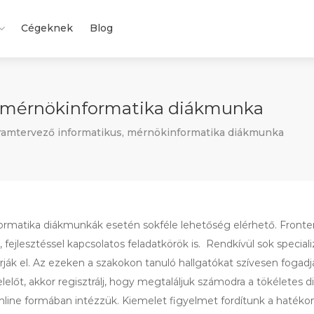
Cégeknek
Blog
, mérnökinformatika diákmunka
ramtervező informatikus, mérnökinformatika diákmunka
rmatika diákmunkák esetén sokféle lehetőség elérhető. Fronten
, fejlesztéssel kapcsolatos feladatkörök is. Rendkívül sok special
árják el. Az ezeken a szakokon tanuló hallgatókat szívesen fogadj
elelőt, akkor regisztrálj, hogy megtaláljuk számodra a tökéletes
nline formában intézzük. Kiemelet figyelmet fordítunk a hatékony