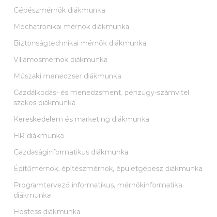
Gépészmérnök diákmunka
Mechatronikai mérnök diákmunka
Biztonságtechnikai mérnök diákmunka
Villamosmérnök diákmunka
Műszaki menedzser diákmunka
Gazdálkodás- és menedzsment, pénzügy-számvitel
szakos diákmunka
Kereskedelem és marketing diákmunka
HR diákmunka
Gazdaságinformatikus diákmunka
Építőmérnök, építészmérnök, épületgépész diákmunka
Programtervező informatikus, mérnökinformatika
diákmunka
Hostess diákmunka