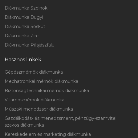
Diákmunka Szolnok
Diákmunka Bugyi
Diákmunka Sóskút
Diákmunka Zirc
Diákmunka Pilisjászfalu
Hasznos linkek
Gépészmérnök diákmunka
Mechatronikai mérnök diákmunka
Biztonságtechnikai mérnök diákmunka
Villamosmérnök diákmunka
Műszaki menedzser diákmunka
Gazdálkodás- és menedzsment, pénzügy-számvitel
szakos diákmunka
Kereskedelem és marketing diákmunka