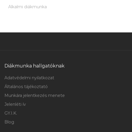
Alkalmi diákmunka
Diákmunka hallgatóknak
Adatvédelmi nyilatkozat
Általános tájékoztató
Munkára jelentkezés menete
Jelenléti ív
GY.I.K.
Blog