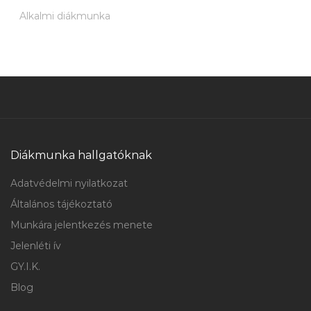
Alkalmi diákmunka
Diákmunka hallgatóknak
Adatvédelmi nyilatkozat
Általános tájékoztató
Munkára jelentkezés menete
Jelenléti ív
GY.I.K.
Blog