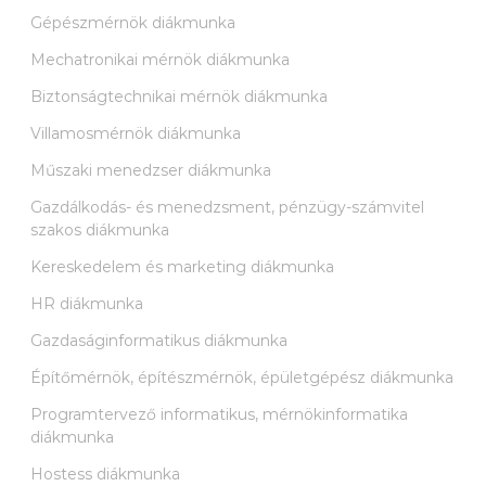
Gépészmérnök diákmunka
Mechatronikai mérnök diákmunka
Biztonságtechnikai mérnök diákmunka
Villamosmérnök diákmunka
Műszaki menedzser diákmunka
Gazdálkodás- és menedzsment, pénzügy-számvitel
szakos diákmunka
Kereskedelem és marketing diákmunka
HR diákmunka
Gazdaságinformatikus diákmunka
Építőmérnök, építészmérnök, épületgépész diákmunka
Programtervező informatikus, mérnökinformatika
diákmunka
Hostess diákmunka