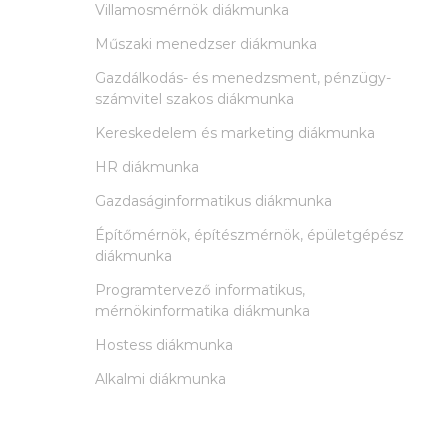
Villamosmérnök diákmunka
Műszaki menedzser diákmunka
Gazdálkodás- és menedzsment, pénzügy-
számvitel szakos diákmunka
Kereskedelem és marketing diákmunka
HR diákmunka
Gazdaságinformatikus diákmunka
Építőmérnök, építészmérnök, épületgépész
diákmunka
Programtervező informatikus,
mérnökinformatika diákmunka
Hostess diákmunka
Alkalmi diákmunka