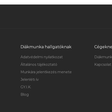
Diákmunka hallgatóknak
Cégekn
Adatvédelmi nyilatkozat
Diákmunk
Általános tájékoztató
Kapcsolat
Munkára jelentkezés menete
Jelenléti ív
GY.I.K.
Blog