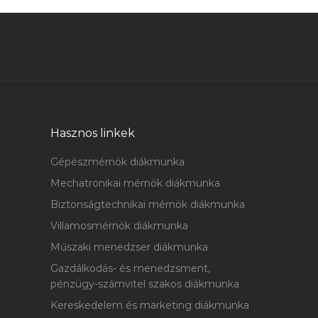
Hasznos linkek
Gépészmérnök diákmunka
Mechatronikai mérnök diákmunka
Biztonságtechnikai mérnök diákmunka
Villamosmérnök diákmunka
Műszaki menedzser diákmunka
Gazdálkodás- és menedzsment,
pénzügy-számvitel szakos diákmunka
Kereskedelem és marketing diákmunka