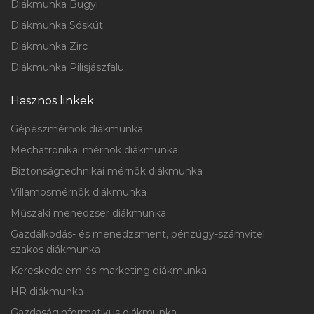
Diákmunka Bugyi
Diákmunka Sóskút
Diákmunka Zirc
Diákmunka Pilisjászfalu
Hasznos linkek
Gépészmérnök diákmunka
Mechatronikai mérnök diákmunka
Biztonságtechnikai mérnök diákmunka
Villamosmérnök diákmunka
Műszaki menedzser diákmunka
Gazdálkodás- és menedzsment, pénzügy-számvitel
szakos diákmunka
Kereskedelem és marketing diákmunka
HR diákmunka
Gazdaságinformatikus diákmunka