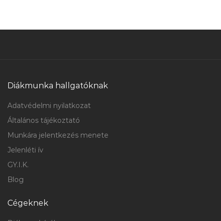
Diákmunka hallgatóknak
Adatvédelmi nyilatkozat
Általános tájékoztató
Munkára jelentkezés menete
Jelenléti ív
GY.I.K.
Blog
Cégeknek