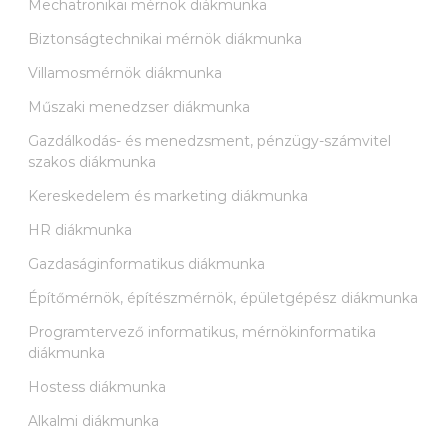
Mechatronikai mérnök diákmunka
Biztonságtechnikai mérnök diákmunka
Villamosmérnök diákmunka
Műszaki menedzser diákmunka
Gazdálkodás- és menedzsment, pénzügy-számvitel
szakos diákmunka
Kereskedelem és marketing diákmunka
HR diákmunka
Gazdaságinformatikus diákmunka
Építőmérnök, építészmérnök, épületgépész diákmunka
Programtervező informatikus, mérnökinformatika
diákmunka
Hostess diákmunka
Alkalmi diákmunka