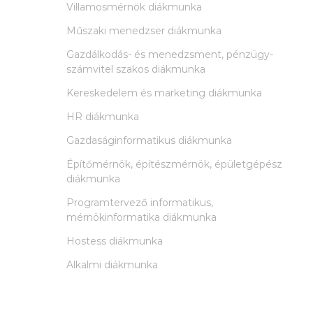
Villamosmérnök diákmunka
Műszaki menedzser diákmunka
Gazdálkodás- és menedzsment, pénzügy-
számvitel szakos diákmunka
Kereskedelem és marketing diákmunka
HR diákmunka
Gazdaságinformatikus diákmunka
Építőmérnök, építészmérnök, épületgépész
diákmunka
Programtervező informatikus,
mérnökinformatika diákmunka
Hostess diákmunka
Alkalmi diákmunka