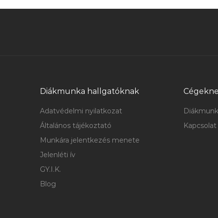
Diákmunka hallgatóknak
Cégekn
Adatvédelmi nyilatkozat
Diákmunk
Általános tájékoztató
Kapcsolat
Munkára jelentkezés menete
Jelenléti ív
GY.I.K.
Blog