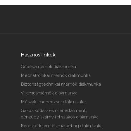
Hasznos linkek
Gépészmérnök diákmunka
Mechatronikai mérnök diákmunka
Biztonságtechnikai mérnök diákmunka
Villamosmérnök diákmunka
Műszaki menedzser diákmunka
Gazdálkodás- és menedzsment,
pénzügy-számvitel szakos diákmunka
Kereskedelem és marketing diákmunka