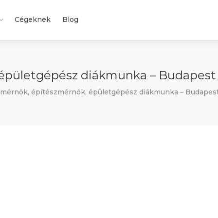
Cégeknek
Blog
épületgépész diákmunka – Budapest X
őmérnök, építészmérnök, épületgépész diákmunka – Budapest 