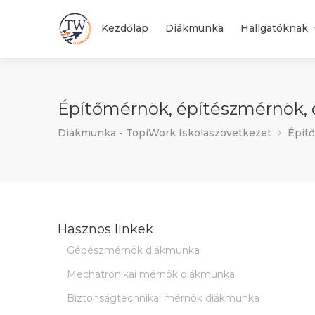
Kezdőlap
Diákmunka
Hallgatóknak
Építőmérnök, építészmérnök, 
Diákmunka - TopiWork Iskolaszövetkezet
Épít
Hasznos linkek
Gépészmérnök diákmunka
Mechatronikai mérnök diákmunka
Biztonságtechnikai mérnök diákmunka