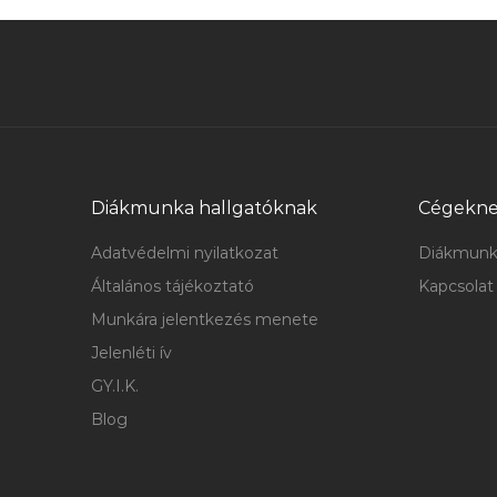
Diákmunka hallgatóknak
Cégekn
Adatvédelmi nyilatkozat
Diákmunk
Általános tájékoztató
Kapcsolat
Munkára jelentkezés menete
Jelenléti ív
GY.I.K.
Blog