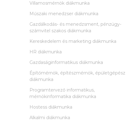
Villamosmérnök diákmunka
Műszaki menedzser diákmunka
Gazdálkodás- és menedzsment, pénzügy-
számvitel szakos diákmunka
Kereskedelem és marketing diákmunka
HR diákmunka
Gazdaságinformatikus diákmunka
Építőmérnök, építészmérnök, épületgépész
diákmunka
Programtervező informatikus,
mérnökinformatika diákmunka
Hostess diákmunka
Alkalmi diákmunka