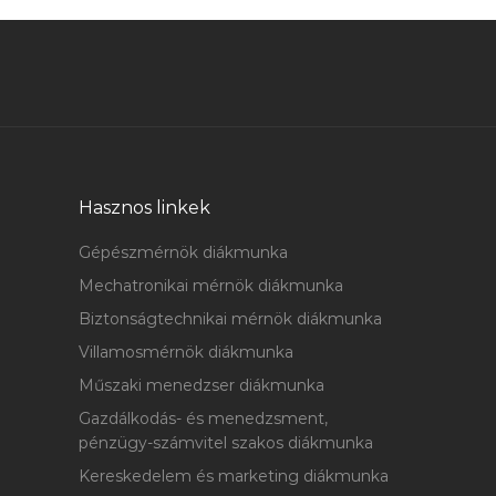
Hasznos linkek
Gépészmérnök diákmunka
Mechatronikai mérnök diákmunka
Biztonságtechnikai mérnök diákmunka
Villamosmérnök diákmunka
Műszaki menedzser diákmunka
Gazdálkodás- és menedzsment,
pénzügy-számvitel szakos diákmunka
Kereskedelem és marketing diákmunka