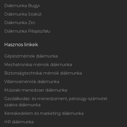
Diákmunka Bugyi
Diákmunka Sóskút
Diákmunka Zirc
Diákmunka Pilisjászfalu
Hasznos linkek
Gépészmérnök diákmunka
Mechatronikai mérnök diákmunka
Biztonságtechnikai mérnök diákmunka
Villamosmérnök diákmunka
Műszaki menedzser diákmunka
Gazdálkodás- és menedzsment, pénzügy-számvitel
szakos diákmunka
Kereskedelem és marketing diákmunka
HR diákmunka