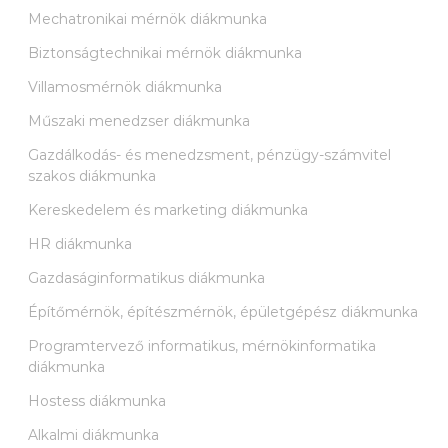
Mechatronikai mérnök diákmunka
Biztonságtechnikai mérnök diákmunka
Villamosmérnök diákmunka
Műszaki menedzser diákmunka
Gazdálkodás- és menedzsment, pénzügy-számvitel
szakos diákmunka
Kereskedelem és marketing diákmunka
HR diákmunka
Gazdaságinformatikus diákmunka
Építőmérnök, építészmérnök, épületgépész diákmunka
Programtervező informatikus, mérnökinformatika
diákmunka
Hostess diákmunka
Alkalmi diákmunka