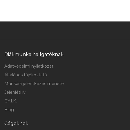
Diákmunka hallgatóknak
Adatvédelmi nyilatkozat
Általános tájékoztató
Munkára jelentkezés menete
Jelenléti ív
GY.I.K.
Blog
Cégeknek