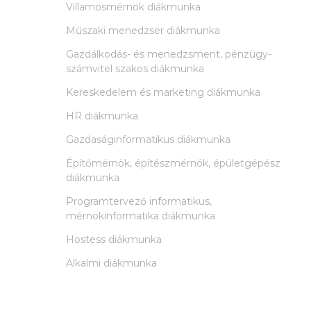
Villamosmérnök diákmunka
Műszaki menedzser diákmunka
Gazdálkodás- és menedzsment, pénzügy-
számvitel szakos diákmunka
Kereskedelem és marketing diákmunka
HR diákmunka
Gazdaságinformatikus diákmunka
Építőmérnök, építészmérnök, épületgépész
diákmunka
Programtervező informatikus,
mérnökinformatika diákmunka
Hostess diákmunka
Alkalmi diákmunka