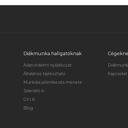
Diákmunka hallgatóknak
Cégekn
Adatvédelmi nyilatkozat
Diákmunk
Általános tájékoztató
Kapcsolat
Munkára jelentkezés menete
Jelenléti ív
GY.I.K.
Blog