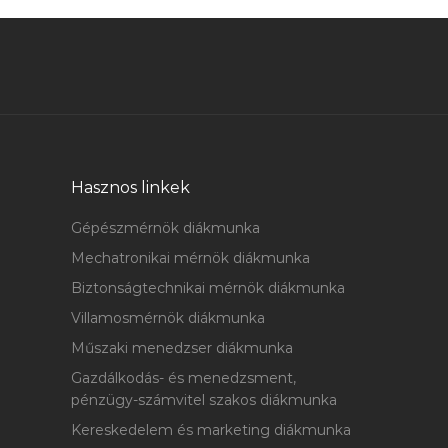
Hasznos linkek
Gépészmérnök diákmunka
Mechatronikai mérnök diákmunka
Biztonságtechnikai mérnök diákmunka
Villamosmérnök diákmunka
Műszaki menedzser diákmunka
Gazdálkodás- és menedzsment,
pénzügy-számvitel szakos diákmunka
Kereskedelem és marketing diákmunka