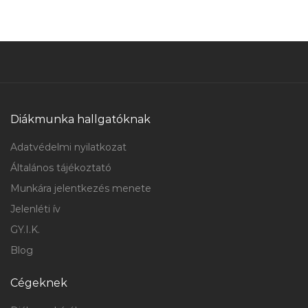
Diákmunka hallgatóknak
Adatvédelmi nyilatkozat
Általános tájékoztató
Munkára jelentkezés menete
Jelenléti ív
GY.I.K.
Blog
Cégeknek