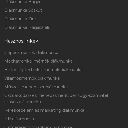
Diákmunka Bugyi
Diákmunka Sóskút
Diákmunka Zirc
Diákmunka Pilisjászfalu
Hasznos linkek
Gépészmérnök diákmunka
Mechatronikai mérnök diákmunka
Biztonságtechnikai mérnök diákmunka
Villamosmérnök diákmunka
Műszaki menedzser diákmunka
Gazdálkodás- és menedzsment, pénzügy-számvitel
szakos diákmunka
Kereskedelem és marketing diákmunka
HR diákmunka
Gazdaságinformatikus diákmunka