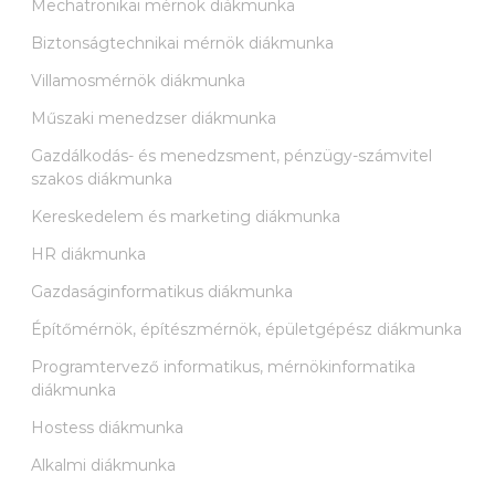
Mechatronikai mérnök diákmunka
Biztonságtechnikai mérnök diákmunka
Villamosmérnök diákmunka
Műszaki menedzser diákmunka
Gazdálkodás- és menedzsment, pénzügy-számvitel
szakos diákmunka
Kereskedelem és marketing diákmunka
HR diákmunka
Gazdaságinformatikus diákmunka
Építőmérnök, építészmérnök, épületgépész diákmunka
Programtervező informatikus, mérnökinformatika
diákmunka
Hostess diákmunka
Alkalmi diákmunka