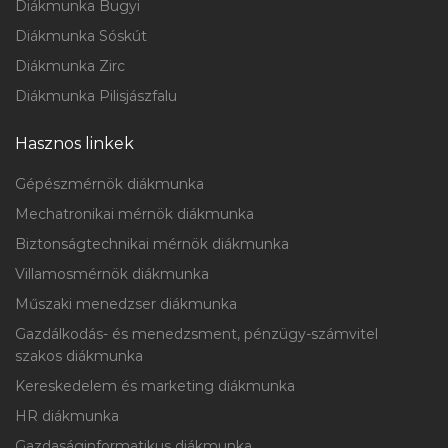
Diákmunka Bugyi
Diákmunka Sóskút
Diákmunka Zirc
Diákmunka Pilisjászfalu
Hasznos linkek
Gépészmérnök diákmunka
Mechatronikai mérnök diákmunka
Biztonságtechnikai mérnök diákmunka
Villamosmérnök diákmunka
Műszaki menedzser diákmunka
Gazdálkodás- és menedzsment, pénzügy-számvitel
szakos diákmunka
Kereskedelem és marketing diákmunka
HR diákmunka
Gazdaságinformatikus diákmunka