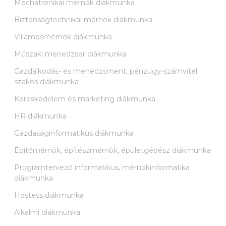
Mechatronikai mérnök diákmunka
Biztonságtechnikai mérnök diákmunka
Villamosmérnök diákmunka
Műszaki menedzser diákmunka
Gazdálkodás- és menedzsment, pénzügy-számvitel
szakos diákmunka
Kereskedelem és marketing diákmunka
HR diákmunka
Gazdaságinformatikus diákmunka
Építőmérnök, építészmérnök, épületgépész diákmunka
Programtervező informatikus, mérnökinformatika
diákmunka
Hostess diákmunka
Alkalmi diákmunka