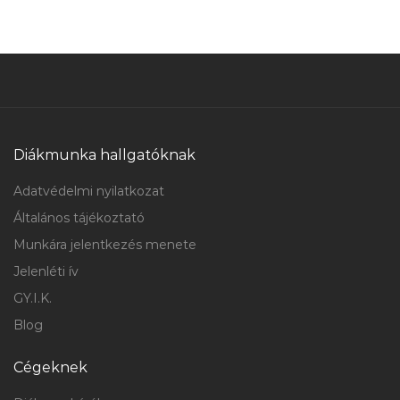
Diákmunka hallgatóknak
Adatvédelmi nyilatkozat
Általános tájékoztató
Munkára jelentkezés menete
Jelenléti ív
GY.I.K.
Blog
Cégeknek