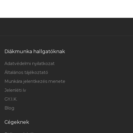
Diákmunka hallgatóknak
Adatvédelmi nyilatkozat
Általános tájékoztató
Munkára jelentkezés menete
Jelenléti ív
GY.I.K.
Blog
Cégeknek