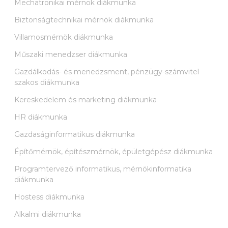
Mechatronikai mérnök diákmunka
Biztonságtechnikai mérnök diákmunka
Villamosmérnök diákmunka
Műszaki menedzser diákmunka
Gazdálkodás- és menedzsment, pénzügy-számvitel
szakos diákmunka
Kereskedelem és marketing diákmunka
HR diákmunka
Gazdaságinformatikus diákmunka
Építőmérnök, építészmérnök, épületgépész diákmunka
Programtervező informatikus, mérnökinformatika
diákmunka
Hostess diákmunka
Alkalmi diákmunka