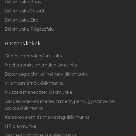
Diákmunka Bugyi
Diákmunka Sóskút
Diákmunka Zirc
Diákmunka Pilisjászfalu
Hasznos linkek
Gépészmérnök diákmunka
Mechatronikai mérnök diákmunka
Biztonságtechnikai mérnök diákmunka
Villamosmérnök diákmunka
Műszaki menedzser diákmunka
Gazdálkodás- és menedzsment, pénzügy-számvitel
szakos diákmunka
Kereskedelem és marketing diákmunka
HR diákmunka
Gazdaságinformatikus diákmunka