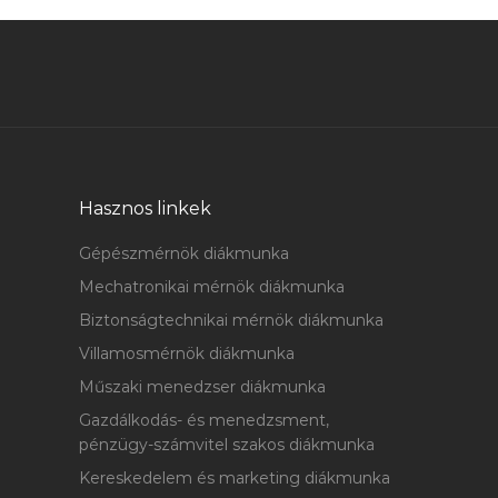
Hasznos linkek
Gépészmérnök diákmunka
Mechatronikai mérnök diákmunka
Biztonságtechnikai mérnök diákmunka
Villamosmérnök diákmunka
Műszaki menedzser diákmunka
Gazdálkodás- és menedzsment,
pénzügy-számvitel szakos diákmunka
Kereskedelem és marketing diákmunka