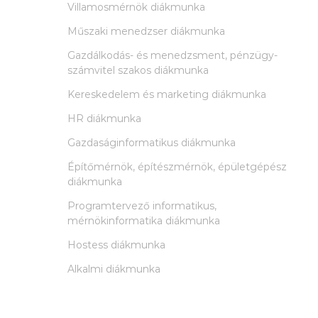
Villamosmérnök diákmunka
Műszaki menedzser diákmunka
Gazdálkodás- és menedzsment, pénzügy-
számvitel szakos diákmunka
Kereskedelem és marketing diákmunka
HR diákmunka
Gazdaságinformatikus diákmunka
Építőmérnök, építészmérnök, épületgépész
diákmunka
Programtervező informatikus,
mérnökinformatika diákmunka
Hostess diákmunka
Alkalmi diákmunka