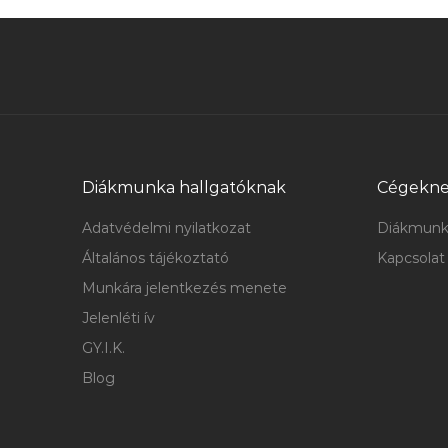
Diákmunka hallgatóknak
Cégekn
Adatvédelmi nyilatkozat
Diákmunk
Általános tájékoztató
Kapcsolat
Munkára jelentkezés menete
Jelenléti ív
GY.I.K.
Blog