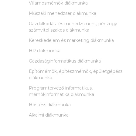
Villamosmérnök diákmunka
Műszaki menedzser diákmunka
Gazdálkodás- és menedzsment, pénzügy-
számvitel szakos diákmunka
Kereskedelem és marketing diákmunka
HR diákmunka
Gazdaságinformatikus diákmunka
Építőmérnök, építészmérnök, épületgépész
diákmunka
Programtervező informatikus,
mérnökinformatika diákmunka
Hostess diákmunka
Alkalmi diákmunka