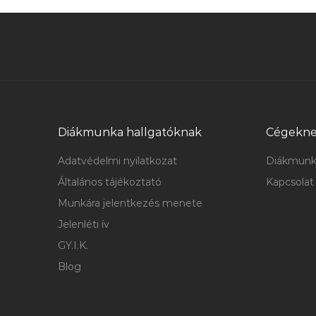
Diákmunka hallgatóknak
Cégekn
Adatvédelmi nyilatkozat
Diákmunk
Általános tájékoztató
Kapcsolat
Munkára jelentkezés menete
Jelenléti ív
GY.I.K.
Blog