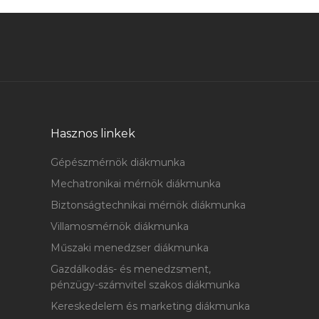
Hasznos linkek
Gépészmérnök diákmunka
Mechatronikai mérnök diákmunka
Biztonságtechnikai mérnök diákmunka
Villamosmérnök diákmunka
Műszaki menedzser diákmunka
Gazdálkodás- és menedzsment,
pénzügy-számvitel szakos diákmunka
Kereskedelem és marketing diákmunka