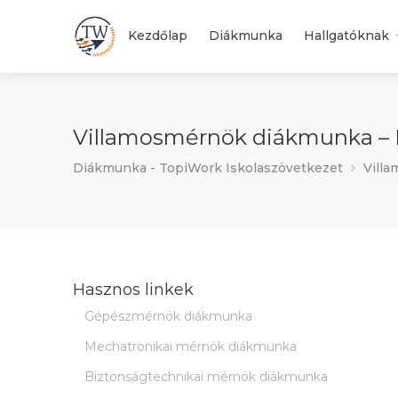
Kezdőlap
Diákmunka
Hallgatóknak
Villamosmérnök diákmunka – B
Diákmunka - TopiWork Iskolaszövetkezet
Villa
Hasznos linkek
Gépészmérnök diákmunka
Mechatronikai mérnök diákmunka
Biztonságtechnikai mérnök diákmunka