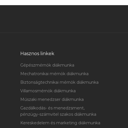
Hasznos linkek
Gépészmérnök diákmunka
Mechatronikai mérnök diákmunka
Biztonságtechnikai mérnök diákmunka
Villamosmérnök diákmunka
Műszaki menedzser diákmunka
Gazdálkodás- és menedzsment,
pénzügy-számvitel szakos diákmunka
Kereskedelem és marketing diákmunka