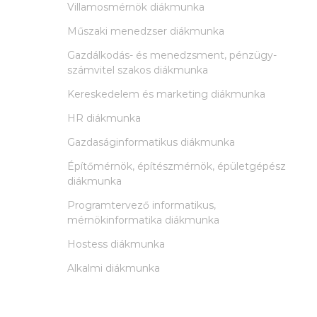
Villamosmérnök diákmunka
Műszaki menedzser diákmunka
Gazdálkodás- és menedzsment, pénzügy-
számvitel szakos diákmunka
Kereskedelem és marketing diákmunka
HR diákmunka
Gazdaságinformatikus diákmunka
Építőmérnök, építészmérnök, épületgépész
diákmunka
Programtervező informatikus,
mérnökinformatika diákmunka
Hostess diákmunka
Alkalmi diákmunka