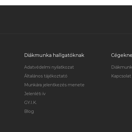
Diákmunka hallgatóknak
Cégekn
Adatvédelmi nyilatkozat
Diákmunk
Általános tájékoztató
Kapcsolat
Munkára jelentkezés menete
Jelenléti ív
GY.I.K.
Blog