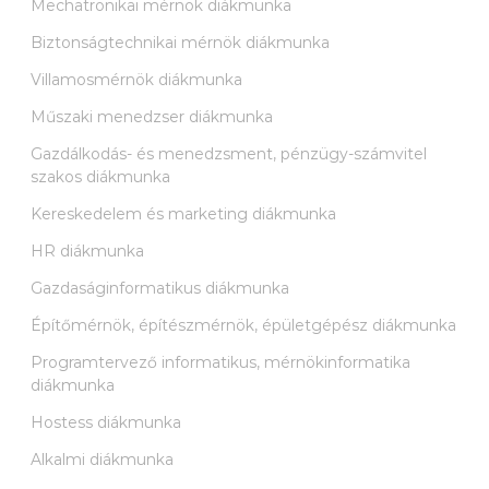
Mechatronikai mérnök diákmunka
Biztonságtechnikai mérnök diákmunka
Villamosmérnök diákmunka
Műszaki menedzser diákmunka
Gazdálkodás- és menedzsment, pénzügy-számvitel
szakos diákmunka
Kereskedelem és marketing diákmunka
HR diákmunka
Gazdaságinformatikus diákmunka
Építőmérnök, építészmérnök, épületgépész diákmunka
Programtervező informatikus, mérnökinformatika
diákmunka
Hostess diákmunka
Alkalmi diákmunka