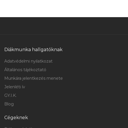
Diákmunka hallgatóknak
Adatvédelmi nyilatkozat
Általános tájékoztató
Munkára jelentkezés menete
Jelenléti ív
GY.I.K.
Blog
Cégeknek