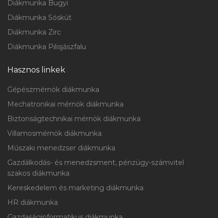
Diákmunka Bugyi
Diákmunka Sóskút
Diákmunka Zirc
Diákmunka Pilisjászfalu
Hasznos linkek
Gépészmérnök diákmunka
Mechatronikai mérnök diákmunka
Biztonságtechnikai mérnök diákmunka
Villamosmérnök diákmunka
Műszaki menedzser diákmunka
Gazdálkodás- és menedzsment, pénzügy-számvitel
szakos diákmunka
Kereskedelem és marketing diákmunka
HR diákmunka
Gazdaságinformatikus diákmunka