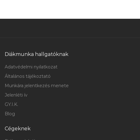
Diákmunka hallgatóknak
Adatvédelmi nyilatkozat
Általános tájékoztató
Munkára jelentkezés menete
Jelenléti ív
GY.I.K.
Blog
Cégeknek