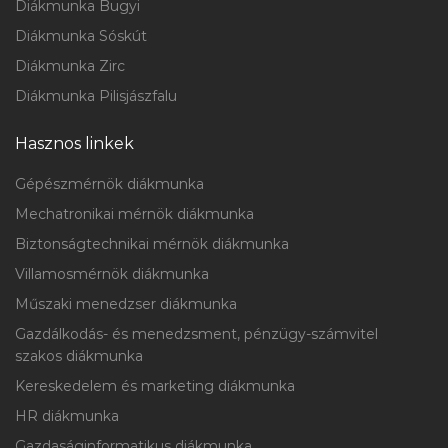
Diákmunka Bugyi
Diákmunka Sóskút
Diákmunka Zirc
Diákmunka Pilisjászfalu
Hasznos linkek
Gépészmérnök diákmunka
Mechatronikai mérnök diákmunka
Biztonságtechnikai mérnök diákmunka
Villamosmérnök diákmunka
Műszaki menedzser diákmunka
Gazdálkodás- és menedzsment, pénzügy-számvitel
szakos diákmunka
Kereskedelem és marketing diákmunka
HR diákmunka
Gazdaságinformatikus diákmunka