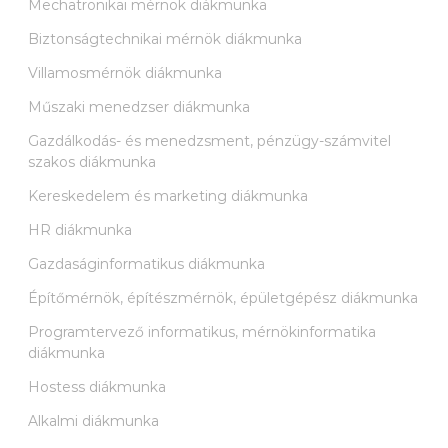
Mechatronikai mérnök diákmunka
Biztonságtechnikai mérnök diákmunka
Villamosmérnök diákmunka
Műszaki menedzser diákmunka
Gazdálkodás- és menedzsment, pénzügy-számvitel
szakos diákmunka
Kereskedelem és marketing diákmunka
HR diákmunka
Gazdaságinformatikus diákmunka
Építőmérnök, építészmérnök, épületgépész diákmunka
Programtervező informatikus, mérnökinformatika
diákmunka
Hostess diákmunka
Alkalmi diákmunka