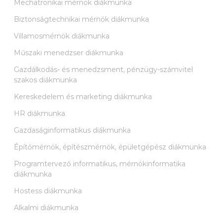
Mechatronikai mérnök diákmunka
Biztonságtechnikai mérnök diákmunka
Villamosmérnök diákmunka
Műszaki menedzser diákmunka
Gazdálkodás- és menedzsment, pénzügy-számvitel
szakos diákmunka
Kereskedelem és marketing diákmunka
HR diákmunka
Gazdaságinformatikus diákmunka
Építőmérnök, építészmérnök, épületgépész diákmunka
Programtervező informatikus, mérnökinformatika
diákmunka
Hostess diákmunka
Alkalmi diákmunka