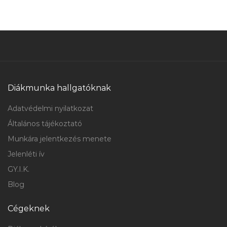
Diákmunka hallgatóknak
Adatvédelmi nyilatkozat
Általános tájékoztató
Munkára jelentkezés menete
Jelenléti ív
GY.I.K.
Blog
Cégeknek