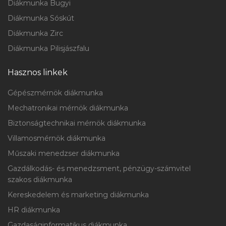
Diákmunka Bugyi
Diákmunka Sóskút
Diákmunka Zirc
Diákmunka Pilisjászfalu
Hasznos linkek
Gépészmérnök diákmunka
Mechatronikai mérnök diákmunka
Biztonságtechnikai mérnök diákmunka
Villamosmérnök diákmunka
Műszaki menedzser diákmunka
Gazdálkodás- és menedzsment, pénzügy-számvitel
szakos diákmunka
Kereskedelem és marketing diákmunka
HR diákmunka
Gazdaságinformatikus diákmunka