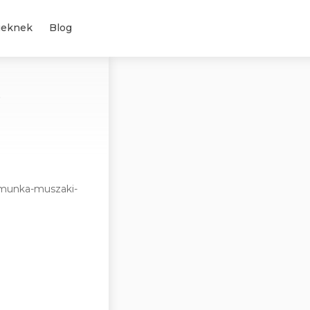
geknek
Blog
.
kmunka-muszaki-