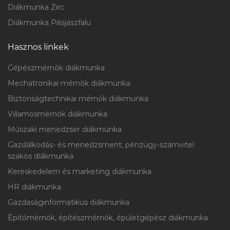
Diákmunka Zirc
Diákmunka Pilisjászfalu
Hasznos linkek
Gépészmérnök diákmunka
Mechatronikai mérnök diákmunka
Biztonságtechnikai mérnök diákmunka
Villamosmérnök diákmunka
Műszaki menedzser diákmunka
Gazdálkodás- és menedzsment, pénzügy-számvitel
szakos diákmunka
Kereskedelem és marketing diákmunka
HR diákmunka
Gazdaságinformatikus diákmunka
Építőmérnök, építészmérnök, épületgépész diákmunka