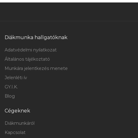
Diákmunka hallgatóknak
Adatvédelmi nyilatkozat
Általános tájékoztató
Munkára jelentkezés menete
Jelenléti ív
GY.I.K.
Blog
Cégeknek
Diákmunkáról
Kapcsolat