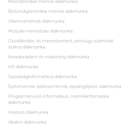
Mechatronikai mérnök diákmunka
Biztonságtechnikai mérnök diákmunka
Villamosmérnök diákmunka
Műszaki menedzser diákmunka
Gazdálkodás- és menedzsment, pénzügy-számvitel
szakos diákmunka
Kereskedelem és marketing diákmunka
HR diákmunka
Gazdaságinformatikus diákmunka
Építőmérnök, építészmérnök, épületgépész diákmunka
Programtervező informatikus, mérnökinformatika
diákmunka
Hostess diákmunka
Alkalmi diákmunka