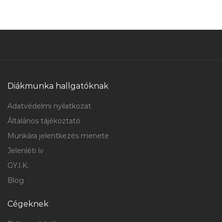
Diákmunka hallgatóknak
Adatvédelmi nyilatkozat
Általános tájékoztató
Munkára jelentkezés menete
Jelenléti ív
GY.I.K.
Blog
Cégeknek