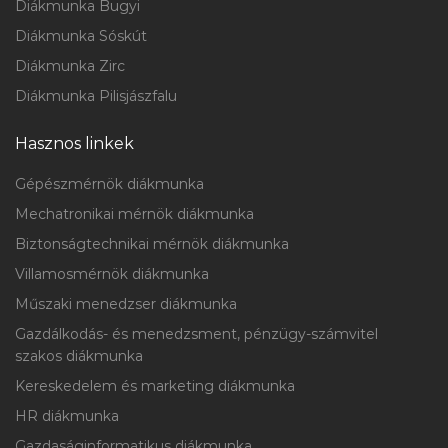
Diákmunka Bugyi
Diákmunka Sóskút
Diákmunka Zirc
Diákmunka Pilisjászfalu
Hasznos linkek
Gépészmérnök diákmunka
Mechatronikai mérnök diákmunka
Biztonságtechnikai mérnök diákmunka
Villamosmérnök diákmunka
Műszaki menedzser diákmunka
Gazdálkodás- és menedzsment, pénzügy-számvitel
szakos diákmunka
Kereskedelem és marketing diákmunka
HR diákmunka
Gazdaságinformatikus diákmunka