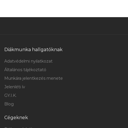
Diákmunka hallgatóknak
Adatvédelmi nyilatkozat
Általános tájékoztató
Munkára jelentkezés menete
Jelenléti ív
GY.I.K.
Blog
Cégeknek