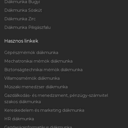
Diákmunka Bugyi
Diákmunka Sóskút
Diákmunka Zirc
Diákmunka Pilisjászfalu
Hasznos linkek
Gépészmérnök diákmunka
Mechatronikai mérnök diákmunka
Biztonságtechnikai mérnök diákmunka
Villamosmérnök diákmunka
Műszaki menedzser diákmunka
Gazdálkodás- és menedzsment, pénzügy-számvitel
szakos diákmunka
Kereskedelem és marketing diákmunka
HR diákmunka
Gazdaságinformatikus diákmunka