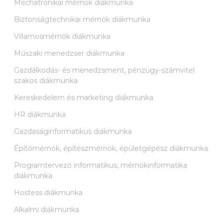
Mechatronikai mérnök diákmunka
Biztonságtechnikai mérnök diákmunka
Villamosmérnök diákmunka
Műszaki menedzser diákmunka
Gazdálkodás- és menedzsment, pénzügy-számvitel
szakos diákmunka
Kereskedelem és marketing diákmunka
HR diákmunka
Gazdaságinformatikus diákmunka
Építőmérnök, építészmérnök, épületgépész diákmunka
Programtervező informatikus, mérnökinformatika
diákmunka
Hostess diákmunka
Alkalmi diákmunka