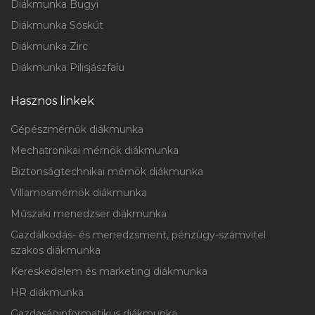
Diákmunka Bugyi
Diákmunka Sóskút
Diákmunka Zirc
Diákmunka Pilisjászfalu
Hasznos linkek
Gépészmérnök diákmunka
Mechatronikai mérnök diákmunka
Biztonságtechnikai mérnök diákmunka
Villamosmérnök diákmunka
Műszaki menedzser diákmunka
Gazdálkodás- és menedzsment, pénzügy-számvitel
szakos diákmunka
Kereskedelem és marketing diákmunka
HR diákmunka
Gazdaságinformatikus diákmunka