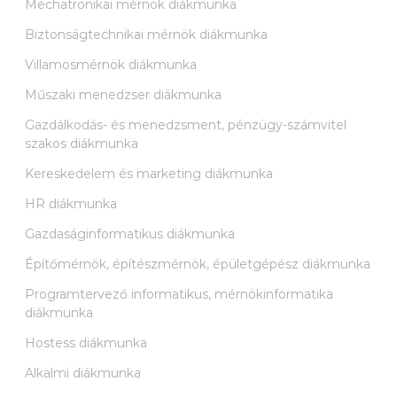
Mechatronikai mérnök diákmunka
Biztonságtechnikai mérnök diákmunka
Villamosmérnök diákmunka
Műszaki menedzser diákmunka
Gazdálkodás- és menedzsment, pénzügy-számvitel
szakos diákmunka
Kereskedelem és marketing diákmunka
HR diákmunka
Gazdaságinformatikus diákmunka
Építőmérnök, építészmérnök, épületgépész diákmunka
Programtervező informatikus, mérnökinformatika
diákmunka
Hostess diákmunka
Alkalmi diákmunka