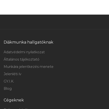
Diákmunka hallgatóknak
Adatvédelmi nyilatkozat
Általános tájékoztató
Munkára jelentkezés menete
Jelenléti ív
GY.I.K.
Blog
Cégeknek