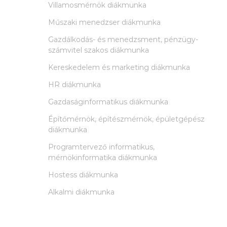
Villamosmérnök diákmunka
Műszaki menedzser diákmunka
Gazdálkodás- és menedzsment, pénzügy-
számvitel szakos diákmunka
Kereskedelem és marketing diákmunka
HR diákmunka
Gazdaságinformatikus diákmunka
Építőmérnök, építészmérnök, épületgépész
diákmunka
Programtervező informatikus,
mérnökinformatika diákmunka
Hostess diákmunka
Alkalmi diákmunka