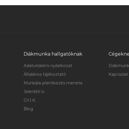
Diákmunka hallgatóknak
Cégekn
Adatvédelmi nyilatkozat
Diákmunk
Általános tájékoztató
Kapcsolat
Munkára jelentkezés menete
Jelenléti ív
GY.I.K.
Blog