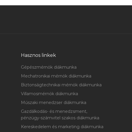
Hasznos linkek
Gépészmérnök diákmunka
Mechatronikai mérnök diákmunka
Biztonságtechnikai mérnök diákmunka
Villamosmérnök diákmunka
Műszaki menedzser diákmunka
Gazdálkodás- és menedzsment,
pénzügy-számvitel szakos diákmunka
Kereskedelem és marketing diákmunka