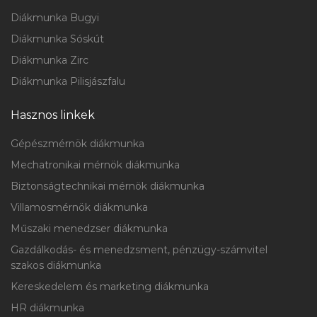
Diákmunka Bugyi
Diákmunka Sóskút
Diákmunka Zirc
Diákmunka Pilisjászfalu
Hasznos linkek
Gépészmérnök diákmunka
Mechatronikai mérnök diákmunka
Biztonságtechnikai mérnök diákmunka
Villamosmérnök diákmunka
Műszaki menedzser diákmunka
Gazdálkodás- és menedzsment, pénzügy-számvitel
szakos diákmunka
Kereskedelem és marketing diákmunka
HR diákmunka