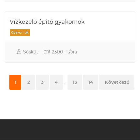
Vízkezelő építő gyakornok
Sóskút
2300 Ft/óra
Gyakornok
1
2
3
4
...
13
14
15
Következő