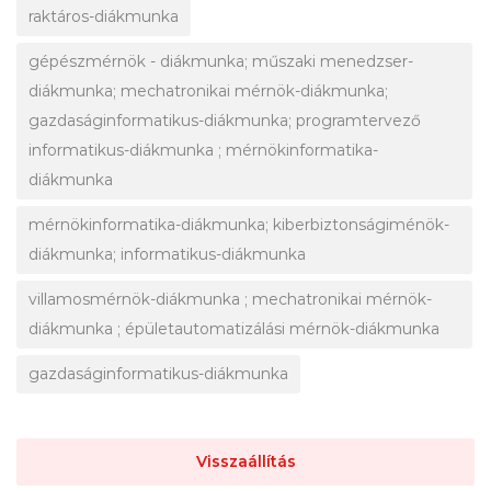
raktáros-diákmunka
gépészmérnök - diákmunka; műszaki menedzser-
diákmunka; mechatronikai mérnök-diákmunka;
gazdaságinformatikus-diákmunka; programtervező
informatikus-diákmunka ; mérnökinformatika-
diákmunka
mérnökinformatika-diákmunka; kiberbiztonságiménök-
diákmunka; informatikus-diákmunka
villamosmérnök-diákmunka ; mechatronikai mérnök-
diákmunka ; épületautomatizálási mérnök-diákmunka
gazdaságinformatikus-diákmunka
Visszaállítás