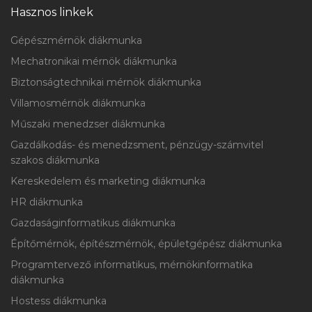
Hasznos linkek
Gépészmérnök diákmunka
Mechatronikai mérnök diákmunka
Biztonságtechnikai mérnök diákmunka
Villamosmérnök diákmunka
Műszaki menedzser diákmunka
Gazdálkodás- és menedzsment, pénzügy-számvitel
szakos diákmunka
Kereskedelem és marketing diákmunka
HR diákmunka
Gazdaságinformatikus diákmunka
Építőmérnök, építészmérnök, épületgépész diákmunka
Programtervező informatikus, mérnökinformatika
diákmunka
Hostess diákmunka