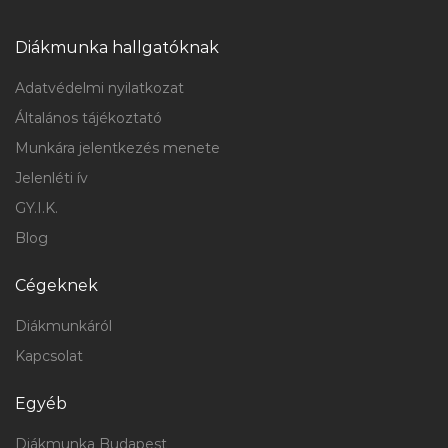
Gyakornok
Diákmunka hallgatóknak
Adatvédelmi nyilatkozat
Általános tájékoztató
Munkára jelentkezés menete
Jelenléti ív
GY.I.K.
Blog
Gyakornok
Cégeknek
Diákmunkáról
Kapcsolat
Egyéb
Diákmunka Budapest