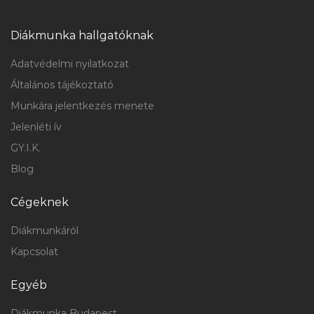
Diákmunka hallgatóknak
Adatvédelmi nyilatkozat
Általános tájékoztató
Munkára jelentkezés menete
Jelenléti ív
GY.I.K.
Blog
Cégeknek
Diákmunkáról
Kapcsolat
Egyéb
Diákmunka Budapest