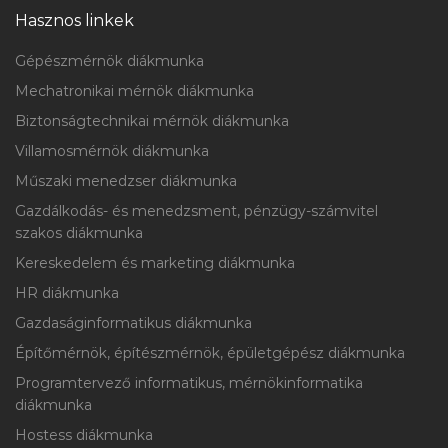
Hasznos linkek
Gépészmérnök diákmunka
Mechatronikai mérnök diákmunka
Biztonságtechnikai mérnök diákmunka
Villamosmérnök diákmunka
Műszaki menedzser diákmunka
Gazdálkodás- és menedzsment, pénzügy-számvitel
szakos diákmunka
Kereskedelem és marketing diákmunka
HR diákmunka
Gazdaságinformatikus diákmunka
Építőmérnök, építészmérnök, épületgépész diákmunka
Programtervező informatikus, mérnökinformatika
diákmunka
Hostess diákmunka