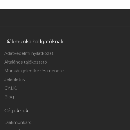
Diákmunka hallgatóknak
Adatvédelmi nyilatkozat
Általános tájékoztató
Munkára jelentkezés menete
Jelenléti ív
GY.I.K.
Blog
Cégeknek
Diákmunkáról