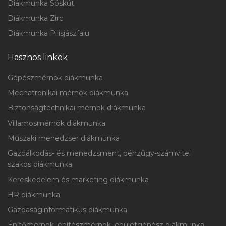
Diákmunka Sóskút
Diákmunka Zirc
Diákmunka Pilisjászfalu
Hasznos linkek
Gépészmérnök diákmunka
Mechatronikai mérnök diákmunka
Biztonságtechnikai mérnök diákmunka
Villamosmérnök diákmunka
Műszaki menedzser diákmunka
Gazdálkodás- és menedzsment, pénzügy-számvitel
szakos diákmunka
Kereskedelem és marketing diákmunka
HR diákmunka
Gazdaságinformatikus diákmunka
Építőmérnök, építészmérnök, épületgépész diákmunka