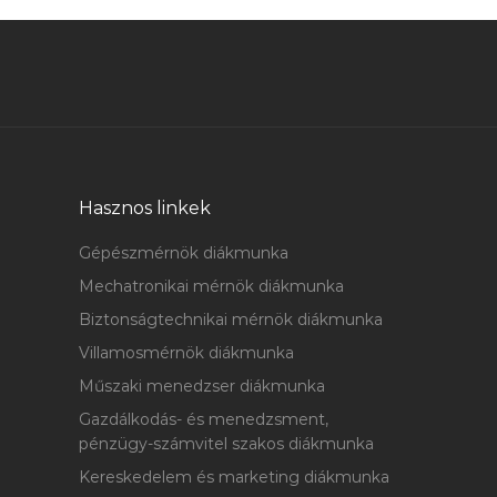
Hasznos linkek
Gépészmérnök diákmunka
Mechatronikai mérnök diákmunka
Biztonságtechnikai mérnök diákmunka
Villamosmérnök diákmunka
Műszaki menedzser diákmunka
Gazdálkodás- és menedzsment,
pénzügy-számvitel szakos diákmunka
Kereskedelem és marketing diákmunka