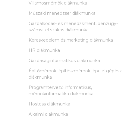
Villamosmérnök diákmunka
Műszaki menedzser diákmunka
Gazdálkodás- és menedzsment, pénzügy-
számvitel szakos diákmunka
Kereskedelem és marketing diákmunka
HR diákmunka
Gazdaságinformatikus diákmunka
Építőmérnök, építészmérnök, épületgépész
diákmunka
Programtervező informatikus,
mérnökinformatika diákmunka
Hostess diákmunka
Alkalmi diákmunka