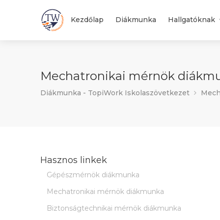
Kezdőlap
Diákmunka
Hallgatóknak
Mechatronikai mérnök diákmun
Diákmunka - TopiWork Iskolaszövetkezet
Mecha
Hasznos linkek
Gépészmérnök diákmunka
Mechatronikai mérnök diákmunka
Biztonságtechnikai mérnök diákmunka