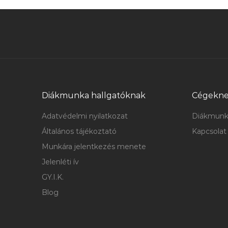
Diákmunka hallgatóknak
Cégekn
Adatvédelmi nyilatkozat
Diákmunk
Általános tájékoztató
Kapcsolat
Munkára jelentkezés menete
Jelenléti ív
GY.I.K.
Blog