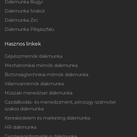
Diákmunka Bugyi
Diákmunka Sóskút
Diákmunka Zirc
Diákmunka Pilisjászfalu
Hasznos linkek
Gépészmérnök diákmunka
Mechatronikai mérnök diákmunka
Biztonságtechnikai mérnök diákmunka
Villamosmérnök diákmunka
Műszaki menedzser diákmunka
Gazdálkodás- és menedzsment, pénzügy-számvitel
szakos diákmunka
Kereskedelem és marketing diákmunka
HR diákmunka
Gazdaságinformatikus diákmunka