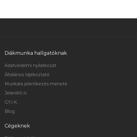
Diákmunka hallgatóknak
Adatvédelmi nyilatkozat
Általános tájékoztató
Munkára jelentkezés menete
Jelenléti ív
GY.I.K.
Blog
Cégeknek