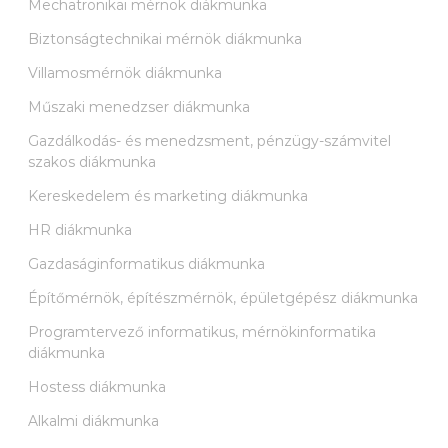
Mechatronikai mérnök diákmunka
Biztonságtechnikai mérnök diákmunka
Villamosmérnök diákmunka
Műszaki menedzser diákmunka
Gazdálkodás- és menedzsment, pénzügy-számvitel
szakos diákmunka
Kereskedelem és marketing diákmunka
HR diákmunka
Gazdaságinformatikus diákmunka
Építőmérnök, építészmérnök, épületgépész diákmunka
Programtervező informatikus, mérnökinformatika
diákmunka
Hostess diákmunka
Alkalmi diákmunka