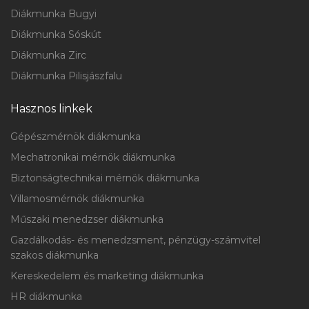
Diákmunka Bugyi
Diákmunka Sóskút
Diákmunka Zirc
Diákmunka Pilisjászfalu
Hasznos linkek
Gépészmérnök diákmunka
Mechatronikai mérnök diákmunka
Biztonságtechnikai mérnök diákmunka
Villamosmérnök diákmunka
Műszaki menedzser diákmunka
Gazdálkodás- és menedzsment, pénzügy-számvitel
szakos diákmunka
Kereskedelem és marketing diákmunka
HR diákmunka