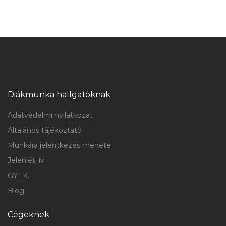
Diákmunka hallgatóknak
Adatvédelmi nyilatkozat
Általános tájékoztató
Munkára jelentkezés menete
Jelenléti ív
GY.I.K.
Blog
Cégeknek