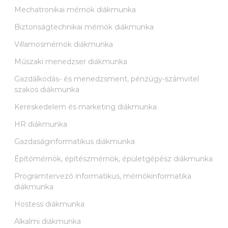
Mechatronikai mérnök diákmunka
Biztonságtechnikai mérnök diákmunka
Villamosmérnök diákmunka
Műszaki menedzser diákmunka
Gazdálkodás- és menedzsment, pénzügy-számvitel
szakos diákmunka
Kereskedelem és marketing diákmunka
HR diákmunka
Gazdaságinformatikus diákmunka
Építőmérnök, építészmérnök, épületgépész diákmunka
Programtervező informatikus, mérnökinformatika
diákmunka
Hostess diákmunka
Alkalmi diákmunka