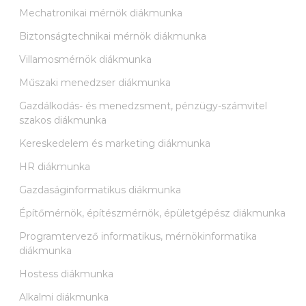
Mechatronikai mérnök diákmunka
Biztonságtechnikai mérnök diákmunka
Villamosmérnök diákmunka
Műszaki menedzser diákmunka
Gazdálkodás- és menedzsment, pénzügy-számvitel
szakos diákmunka
Kereskedelem és marketing diákmunka
HR diákmunka
Gazdaságinformatikus diákmunka
Építőmérnök, építészmérnök, épületgépész diákmunka
Programtervező informatikus, mérnökinformatika
diákmunka
Hostess diákmunka
Alkalmi diákmunka