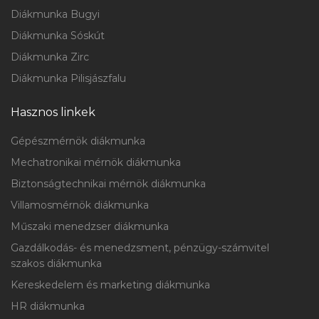
Diákmunka Bugyi
Diákmunka Sóskút
Diákmunka Zirc
Diákmunka Pilisjászfalu
Hasznos linkek
Gépészmérnök diákmunka
Mechatronikai mérnök diákmunka
Biztonságtechnikai mérnök diákmunka
Villamosmérnök diákmunka
Műszaki menedzser diákmunka
Gazdálkodás- és menedzsment, pénzügy-számvitel
szakos diákmunka
Kereskedelem és marketing diákmunka
HR diákmunka