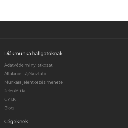
Diákmunka hallgatóknak
Adatvédelmi nyilatkozat
Általános tájékoztató
Munkára jelentkezés menete
Jelenléti ív
GY.I.K.
Blog
Cégeknek