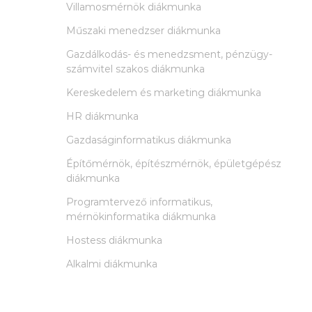
Villamosmérnök diákmunka
Műszaki menedzser diákmunka
Gazdálkodás- és menedzsment, pénzügy-
számvitel szakos diákmunka
Kereskedelem és marketing diákmunka
HR diákmunka
Gazdaságinformatikus diákmunka
Építőmérnök, építészmérnök, épületgépész
diákmunka
Programtervező informatikus,
mérnökinformatika diákmunka
Hostess diákmunka
Alkalmi diákmunka