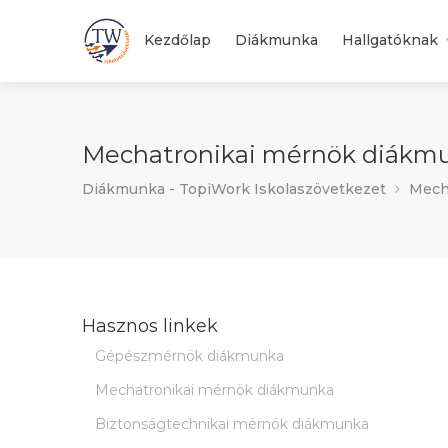
Kezdőlap
Diákmunka
Hallgatóknak
Mechatronikai mérnök diákmun
Diákmunka - TopiWork Iskolaszövetkezet
Mecha
Hasznos linkek
Gépészmérnök diákmunka
Mechatronikai mérnök diákmunka
Biztonságtechnikai mérnök diákmunka