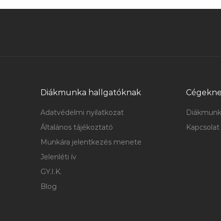
Diákmunka hallgatóknak
Cégekn
Adatvédelmi nyilatkozat
Diákmunk
Általános tájékoztató
Kapcsolat
Munkára jelentkezés menete
Jelenléti ív
GY.I.K.
Blog