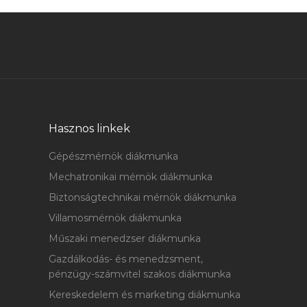
Hasznos linkek
Gépészmérnök diákmunka
Mechatronikai mérnök diákmunka
Biztonságtechnikai mérnök diákmunka
Villamosmérnök diákmunka
Műszaki menedzser diákmunka
Gazdálkodás- és menedzsment,
pénzügy-számvitel szakos diákmunka
Kereskedelem és marketing diákmunka