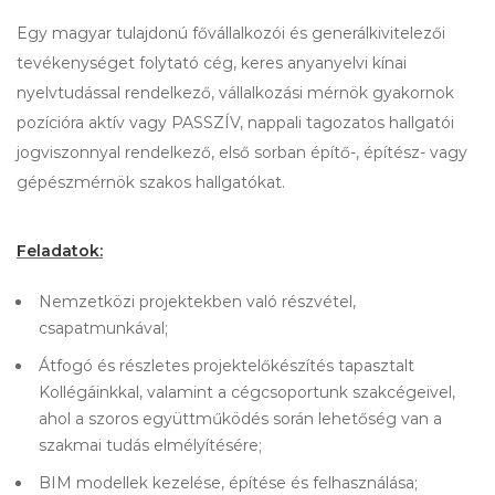
Egy magyar tulajdonú fővállalkozói és generálkivitelezői
tevékenységet folytató cég, keres anyanyelvi kínai
nyelvtudással rendelkező, vállalkozási mérnök gyakornok
pozícióra aktív vagy PASSZÍV, nappali tagozatos hallgatói
jogviszonnyal rendelkező, első sorban építő-, építész- vagy
gépészmérnök szakos hallgatókat.
Feladatok:
Nemzetközi projektekben való részvétel,
csapatmunkával;
Átfogó és részletes projektelőkészítés tapasztalt
Kollégáinkkal, valamint a cégcsoportunk szakcégeivel,
ahol a szoros együttműködés során lehetőség van a
szakmai tudás elmélyítésére;
BIM modellek kezelése, építése és felhasználása;