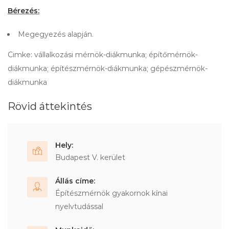
Bérezés:
Megegyezés alapján.
Cimke: vállalkozási mérnök-diákmunka; építőmérnök-
diákmunka; építészmérnök-diákmunka; gépészmérnök-
diákmunka
Rövid áttekintés
Hely:
Budapest V. kerület
Állás címe:
Építészmérnök gyakornok kínai
nyelvtudással