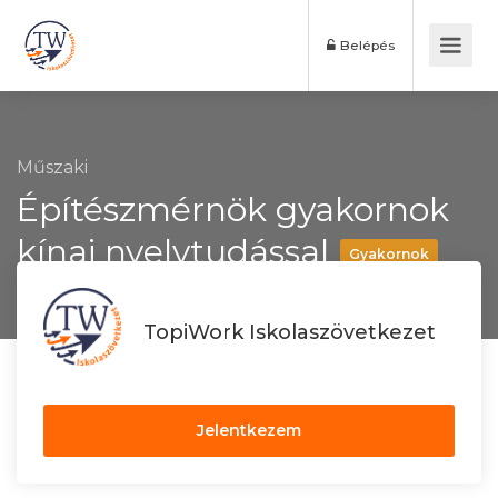
Belépés
Műszaki
Építészmérnök gyakornok
kínai nyelvtudással
Gyakornok
TopiWork Iskolaszövetkezet
Jelentkezem