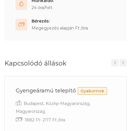
Munkaidő:
24 óra/hét
Bérezés:
Megegyezés alapján Ft /óra
Kapcsolódó állások
Previous
Next
Gyengeáramú telepítő
Gyakornok
Budapest, Közép-Magyarország,
Magyarország
1882 Ft- 2117 Ft /óra