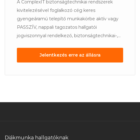
A ComplexIT biztonságtechnikai rendszerek
kivitelezésével foglalkozó cég keres
gyengeáramú telepítő munkakörbe aktív vagy
PASSZÍV, nappali tagozatos hallgatói
jogviszonnyal rendelkező, biztonságtechnikai-,...
Jelentkezés erre az állásra
Diákmunka hallgatóknak