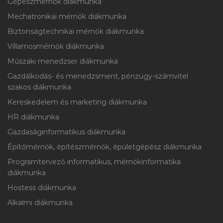
Gépészmérnök diákmunka
Mechatronikai mérnök diákmunka
Biztonságtechnikai mérnök diákmunka
Villamosmérnök diákmunka
Műszaki menedzser diákmunka
Gazdálkodás- és menedzsment, pénzügy-számvitel
szakos diákmunka
Kereskedelem és marketing diákmunka
HR diákmunka
Gazdaságinformatikus diákmunka
Építőmérnök, építészmérnök, épületgépész diákmunka
Programtervező informatikus, mérnökinformatika
diákmunka
Hostess diákmunka
Alkalmi diákmunka